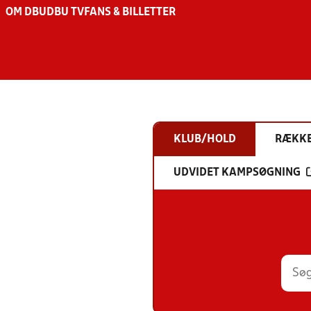
OM DBU
DBU TV
FANS & BILLETTER
KLUB/HOLD
RÆKK
UDVIDET KAMPSØGNING