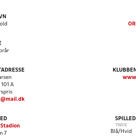
VN
old
OR
E
orår
TADRESSE
KLUBBEN
arsen
www.
101 A
spris
n@mail.dk
TED
SPILLE
TRØJE
Stadion
Blå/Hvid
n 7