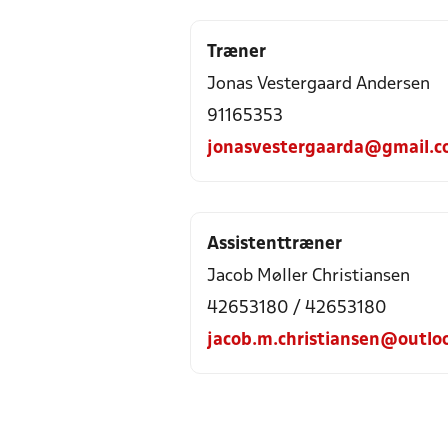
Træner
Jonas Vestergaard Andersen
91165353
jonasvestergaarda@gmail.
Assistenttræner
Jacob Møller Christiansen
42653180 / 42653180
jacob.m.christiansen@outlo