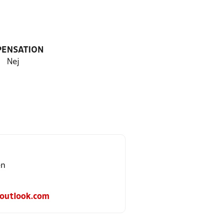
PENSATION
Nej
en
@outlook.com