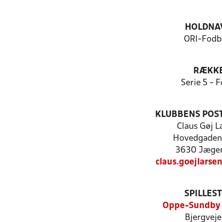
HOLDNA
ORI-Fodb
RÆKK
Serie 5 - F
KLUBBENS POS
Claus Gøj L
Hovedgaden 
3630 Jæger
claus.goejlarse
SPILLES
Oppe-Sundby 
Bjergveje