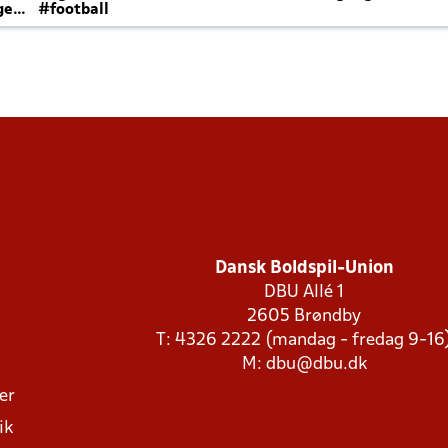
ger
#football
Dansk Boldspil-Union
DBU Allé 1
2605 Brøndby
T: 4326 2222 (mandag - fredag 9-16
M:
dbu@dbu.dk
ger
ik