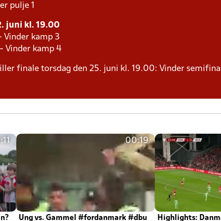
er pulje 1
 juni kl. 19.00
- Vinder kamp 3
 - Vinder kamp 4
ller finale torsdag den 25. juni kl. 19.00: Vinder semifina
:11
00:19
en?
Ung vs. Gammel #fordanmark #dbu
Highlights: Danma