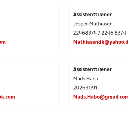
Assistenttræner
Jesper Mathiasen
22468374 / 2246 8374
com
Mathiasendk@yahoo.
Assistenttræner
Mads Habo
20269091
ok.com
Mads.Habo@gmail.co