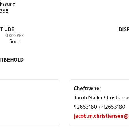
kssund
6358
T UDE
DIS
STRØMPER
Sort
ORBEHOLD
Cheftræner
Jacob Møller Christians
42653180 / 42653180
jacob.m.christiansen