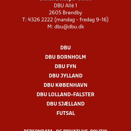
DBU Allé 1
2605 Brøndby
T: 4326 2222 (mandag - fredag 9-16)
M:
dbu@dbu.dk
DBU
DBU BORNHOLM
DBU FYN
DBU JYLLAND
DBU KØBENHAVN
DBU LOLLAND-FALSTER
DBU SJÆLLAND
FUTSAL