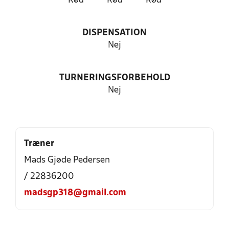
Rød
Rød
Rød
DISPENSATION
Nej
TURNERINGSFORBEHOLD
Nej
Træner
Mads Gjøde Pedersen
/ 22836200
madsgp318@gmail.com