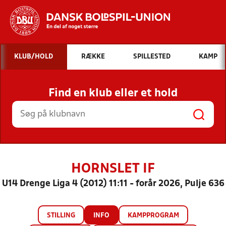
Hvad vil du søge efter?
KLUB/HOLD
RÆKKE
SPILLESTED
KAMP
INDHOLD OG NYHEDER
Find en klub eller et hold
STILLINGER, RESULTATER, KLUBBER OG
HOLD
HORNSLET IF
U14 Drenge Liga 4 (2012) 11:11 - forår 2026, Pulje 636
STILLING
INFO
KAMPPROGRAM