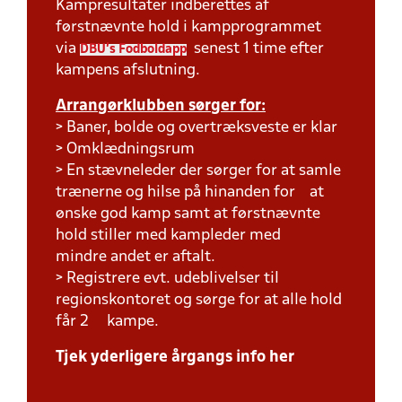
Kampresultater indberettes af
førstnævnte hold i kampprogrammet
via
senest 1 time efter
DBU's Fodboldapp
kampens afslutning.
Arrangørklubben sørger for:
> Baner, bolde og overtræksveste er klar
> Omklædningsrum
> En stævneleder der sørger for at samle
trænerne og hilse på hinanden for at
ønske god kamp samt at førstnævnte
hold stiller med kampleder med
mindre andet er aftalt.
> Registrere evt. udeblivelser til
regionskontoret og sørge for at alle hold
får 2 kampe.
Tjek yderligere årgangs info her