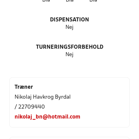
Blå
Blå
Blå
DISPENSATION
Nej
TURNERINGSFORBEHOLD
Nej
Træner
Nikolaj Havkrog Byrdal
/ 22709440
nikolaj_bn@hotmail.com