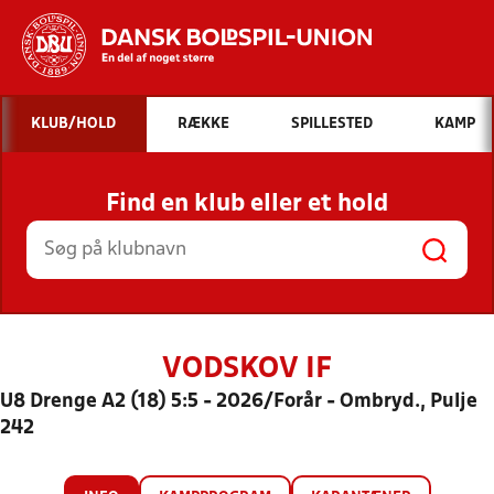
Hvad vil du søge efter?
KLUB/HOLD
RÆKKE
SPILLESTED
KAMP
INDHOLD OG NYHEDER
Find en klub eller et hold
STILLINGER, RESULTATER, KLUBBER OG
HOLD
VODSKOV IF
U8 Drenge A2 (18) 5:5 - 2026/Forår - Ombryd., Pulje
242