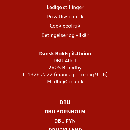
Ledige stillinger
Privatlivspolitik
Cookiepolitik
Betingelser og vilkår
Dansk Boldspil-Union
DBU Allé 1
2605 Brøndby
T: 4326 2222 (mandag - fredag 9-16)
M:
dbu@dbu.dk
DBU
DBU BORNHOLM
DBU FYN