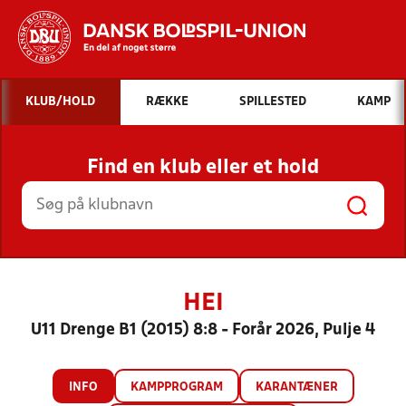
Hvad vil du søge efter?
KLUB/HOLD
RÆKKE
SPILLESTED
KAMP
INDHOLD OG NYHEDER
Find en klub eller et hold
STILLINGER, RESULTATER, KLUBBER OG
HOLD
HEI
U11 Drenge B1 (2015) 8:8 - Forår 2026, Pulje 4
INFO
KAMPPROGRAM
KARANTÆNER