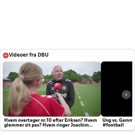
Videoer fra DBU
Hvem overtager nr.10 efter Eriksen? Hvem
Ung vs. Gamm
glemmer sit pas? Hvem ringer Joachim
#football
altid til efter kampe?