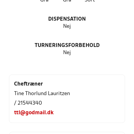
Grå
Grå
Sort
DISPENSATION
Nej
TURNERINGSFORBEHOLD
Nej
Cheftræner
Tine Thorlund Lauritzen
/ 21544340
ttl@godmail.dk