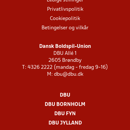
Ledige stillinger
Privatlivspolitik
Cookiepolitik
Betingelser og vilkår
Dansk Boldspil-Union
DBU Allé 1
2605 Brøndby
T: 4326 2222 (mandag - fredag 9-16)
M:
dbu@dbu.dk
DBU
DBU BORNHOLM
DBU FYN
DBU JYLLAND