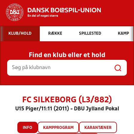
Hvad vil du søge efter?
KLUB/HOLD
RÆKKE
SPILLESTED
KAMP
INDHOLD OG NYHEDER
Find en klub eller et hold
STILLINGER, RESULTATER, KLUBBER OG
HOLD
FC SILKEBORG (L3/882)
U15 Piger/11:11 (2011) - DBU Jylland Pokal
INFO
KAMPPROGRAM
KARANTÆNER