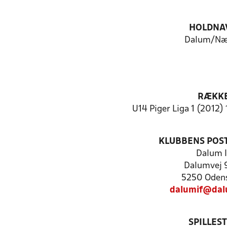
HOLDNA
Dalum/Næ
RÆKK
U14 Piger Liga 1 (2012) 
KLUBBENS POS
Dalum I
Dalumvej 
5250 Oden
dalumif@dal
SPILLES