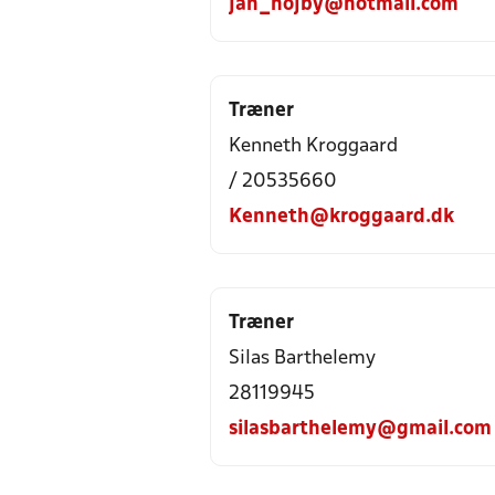
jan_hojby@hotmail.com
Træner
Kenneth Kroggaard
/ 20535660
Kenneth@kroggaard.dk
Træner
Silas Barthelemy
28119945
silasbarthelemy@gmail.com