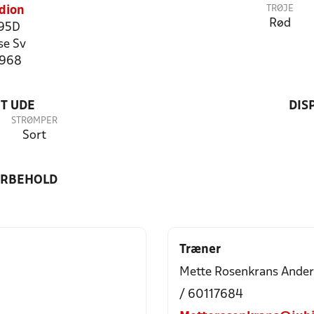
TRØJE
dion
Rød
 95D
se Sv
2968
T UDE
DIS
STRØMPER
Sort
ORBEHOLD
Træner
Mette Rosenkrans Ande
/ 60117684