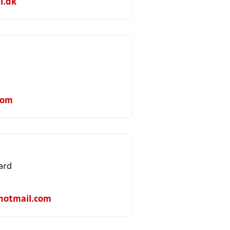
i.dk
com
ard
hotmail.com