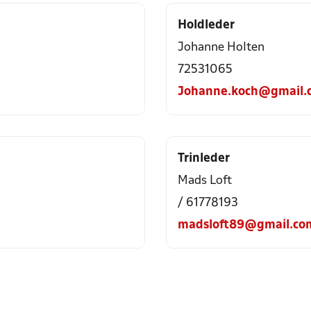
Holdleder
Johanne Holten
72531065
Johanne.koch@gmail.
Trinleder
Mads Loft
/ 61778193
madsloft89@gmail.co