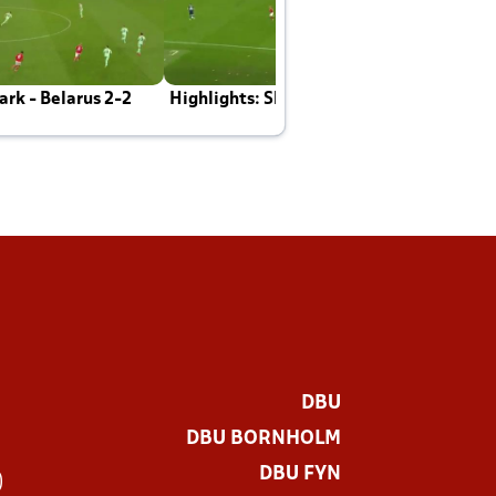
rk - Belarus 2-2
Highlights: Skotland - Danmark 4-2
J
E
DBU
DBU BORNHOLM
DBU FYN
)