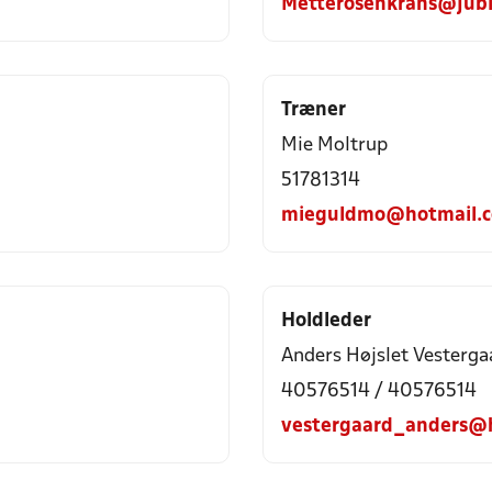
Metterosenkrans@jubi
Træner
Mie Moltrup
51781314
mieguldmo@hotmail.
Holdleder
Anders Højslet Vesterga
40576514 / 40576514
vestergaard_anders@