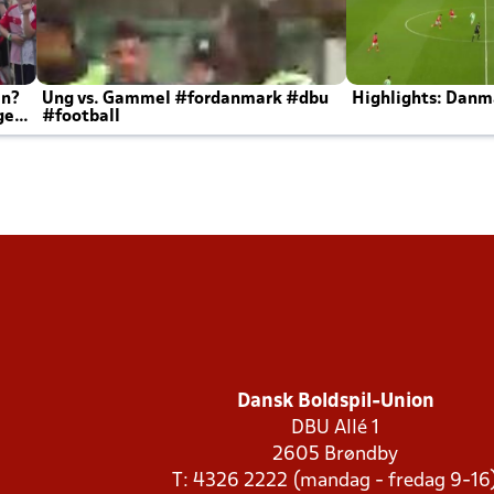
en?
Ung vs. Gammel #fordanmark #dbu
Highlights: Danma
ger
#football
Dansk Boldspil-Union
DBU Allé 1
2605 Brøndby
T: 4326 2222 (mandag - fredag 9-16