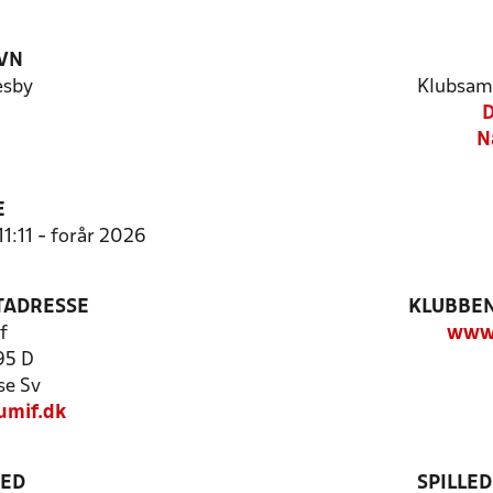
VN
sby
Klubsam
D
N
E
11:11 - forår 2026
TADRESSE
KLUBBEN
f
www.
95 D
se Sv
umif.dk
TED
SPILLE