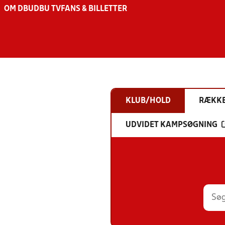
OM DBU
DBU TV
FANS & BILLETTER
KLUB/HOLD
RÆKK
UDVIDET KAMPSØGNING