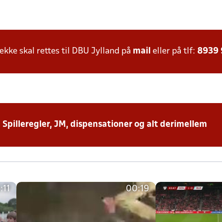
ke skal rettes til DBU Jylland på
mail
eller på tlf:
8939
: Spilleregler, JM, dispensationer og alt derimellem
:11
00:19