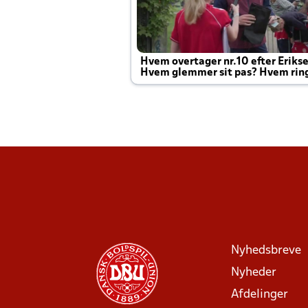
Hvem overtager nr.10 efter Eriks
Hvem glemmer sit pas? Hvem rin
Joachim altid til efter kampe?
Nyhedsbreve
Nyheder
Afdelinger