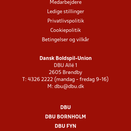
Medarbejdere
Ledige stillinger
Privatlivspolitik
Cookiepolitik
Betingelser og vilkår
Dansk Boldspil-Union
DBU Allé 1
2605 Brøndby
T: 4326 2222 (mandag - fredag 9-16)
M:
dbu@dbu.dk
DBU
DBU BORNHOLM
DBU FYN