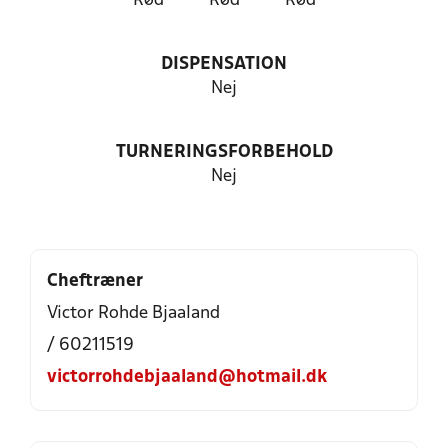
Rød
Rød
Rød
DISPENSATION
Nej
TURNERINGSFORBEHOLD
Nej
Cheftræner
Victor Rohde Bjaaland
/ 60211519
victorrohdebjaaland@hotmail.dk