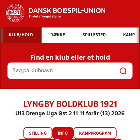
Hvad vil du søge efter?
KLUB/HOLD
RÆKKE
SPILLESTED
KAMP
INDHOLD OG NYHEDER
Find en klub eller et hold
STILLINGER, RESULTATER, KLUBBER OG
HOLD
LYNGBY BOLDKLUB 1921
U13 Drenge Liga Øst 2 11:11 forår (13) 2026
STILLING
INFO
KAMPPROGRAM