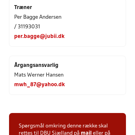
Træner
Per Bagge Andersen
/ 31193031
per.bagge@jubii.dk
Årgangsansvarlig
Mats Werner Hansen
mwh_87@yahoo.dk
Spørgsmål omkring denne række skal
rettes til DBU Sjælland på
mail
eller på