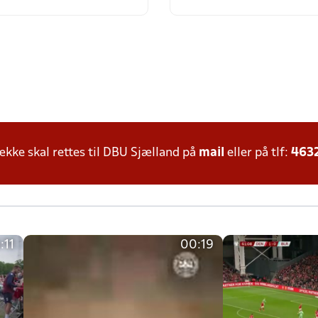
ke skal rettes til DBU Sjælland på
mail
eller på tlf:
463
:11
00:19