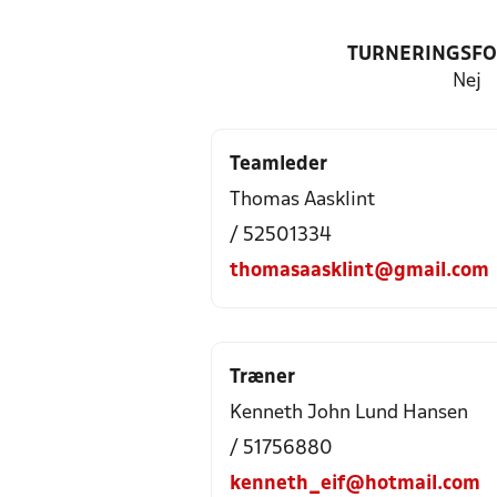
TURNERINGSF
Nej
Teamleder
Thomas Aasklint
/ 52501334
thomasaasklint@gmail.com
Træner
Kenneth John Lund Hansen
/ 51756880
kenneth_eif@hotmail.com