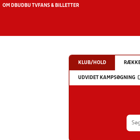
OM DBU
DBU TV
FANS & BILLETTER
KLUB/HOLD
RÆKK
UDVIDET KAMPSØGNING