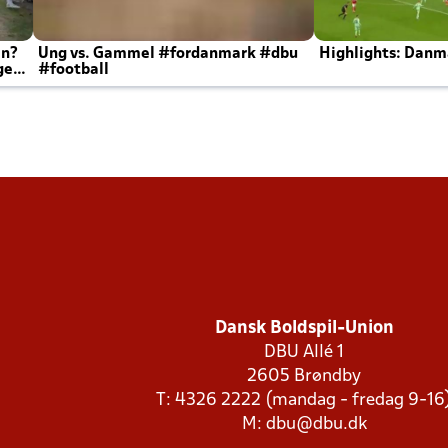
en?
Ung vs. Gammel #fordanmark #dbu
Highlights: Danma
ger
#football
Dansk Boldspil-Union
DBU Allé 1
2605 Brøndby
T: 4326 2222 (mandag - fredag 9-16
M:
dbu@dbu.dk