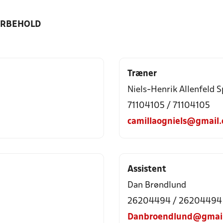
ORBEHOLD
Træner
Niels-Henrik Allenfeld 
71104105 / 71104105
camillaogniels@gmail
Assistent
Dan Brøndlund
26204494 / 26204494
Danbroendlund@gmai