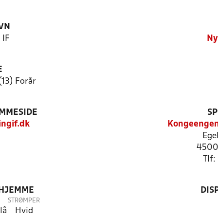
VN
 IF
Ny
E
(13) Forår
EMMESIDE
SP
ngif.dk
Kongeengen
Ege
4500
Tlf
 HJEMME
DIS
STRØMPER
lå
Hvid