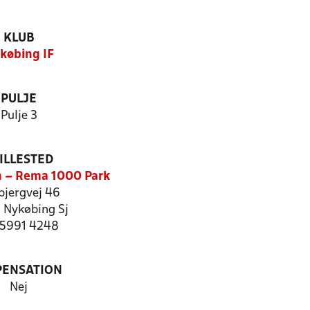
KLUB
købing IF
PULJE
Pulje 3
ILLESTED
 – Rema 1000 Park
bjergvej 46
 Nykøbing Sj
: 5991 4248
PENSATION
Nej