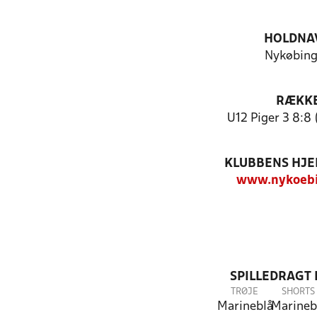
HOLDNA
Nykøbing
RÆKK
U12 Piger 3 8:8 
KLUBBENS HJ
www.nykoebi
SPILLEDRAGT
TRØJE
SHORTS
Marineblå
Marineb