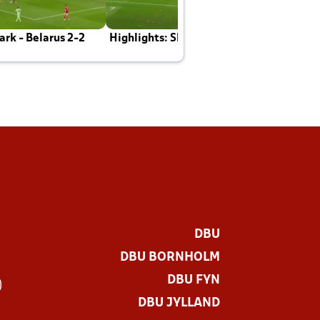
rk - Belarus 2-2
Highlights: Skotland - Danmark 4-2
J
E
DBU
DBU BORNHOLM
DBU FYN
)
DBU JYLLAND