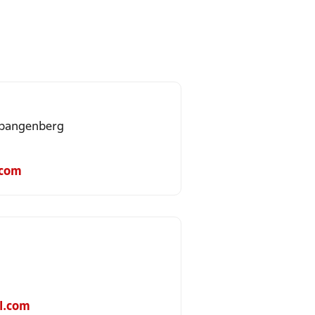
Spangenberg
.com
l.com