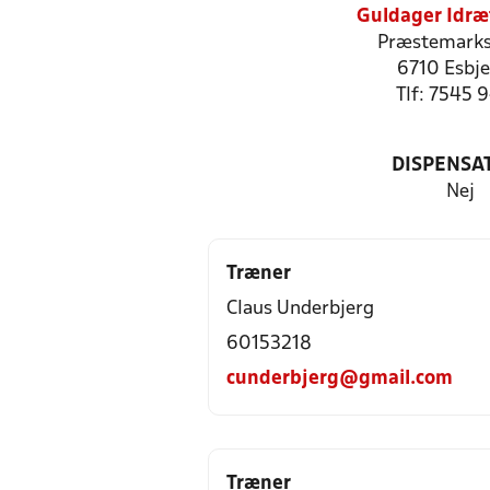
Guldager Idræ
Præstemarks
6710 Esbje
Tlf: 7545 
DISPENSA
Nej
Træner
Claus Underbjerg
60153218
cunderbjerg@gmail.com
Træner