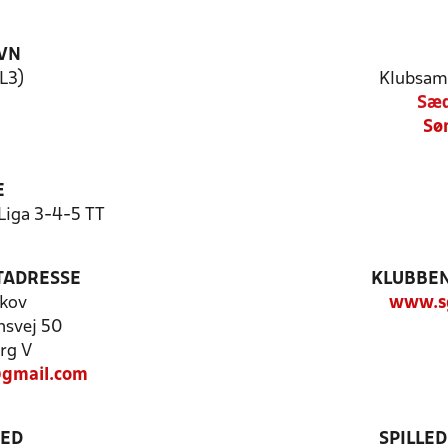
VN
L3)
Klubsam
Sæd
Sø
E
Liga 3-4-5 TT
TADRESSE
KLUBBEN
skov
www.sg
nsvej 50
rg V
gmail.com
TED
SPILLE