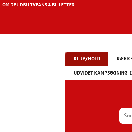
OM DBU
DBU TV
FANS & BILLETTER
KLUB/HOLD
RÆKK
UDVIDET KAMPSØGNING