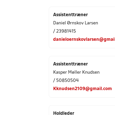
Assistenttræner
Daniel Ørnskov Larsen
/ 23981415
danieloernskovlarsen@gmai
Assistenttræner
Kasper Møller Knudsen
/ 50850504
Kknudsen2109@gmail.com
Holdleder