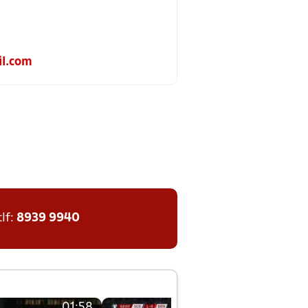
l.com
tlf:
8939 9940
01:58
01:58