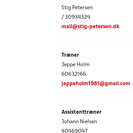
Stig Petersen
/ 30934324
mail@stig-petersen.dk
Træner
Jeppe Holm
60632166
jeppeholm1981@gmail.com
Assistenttræner
Johann Nielsen
40469047