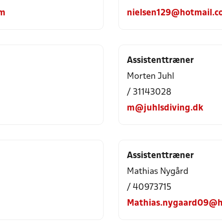
om
nielsen129@hotmail.c
Assistenttræner
Morten Juhl
/ 31143028
m@juhlsdiving.dk
Assistenttræner
Mathias Nygård
/ 40973715
Mathias.nygaard09@h