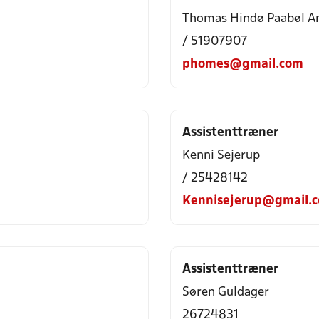
Thomas Hindø Paabøl A
/ 51907907
phomes@gmail.com
Assistenttræner
Kenni Sejerup
/ 25428142
Kennisejerup@gmail.
Assistenttræner
Søren Guldager
26724831