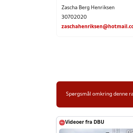
Zascha Berg Henriksen
30702020
zaschahenriksen@hotmail.
Spørgsmål omkring denne ræk
Videoer fra DBU
05