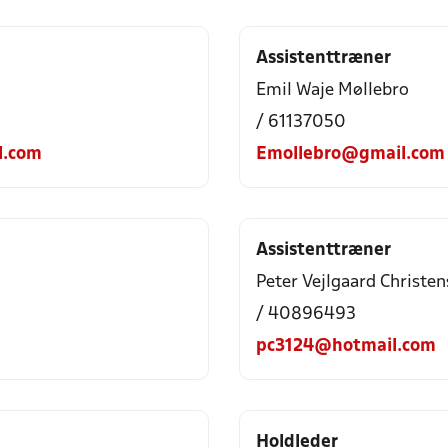
Assistenttræner
Emil Waje Møllebro
/ 61137050
l.com
Emollebro@gmail.com
Assistenttræner
Peter Vejlgaard Christe
/ 40896493
pc3124@hotmail.com
Holdleder