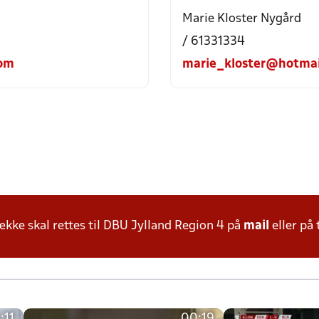
Marie Kloster Nygård
/ 61331334
com
marie_kloster@hotmai
ke skal rettes til DBU Jylland Region 4 på
mail
eller på 
:11
00:19