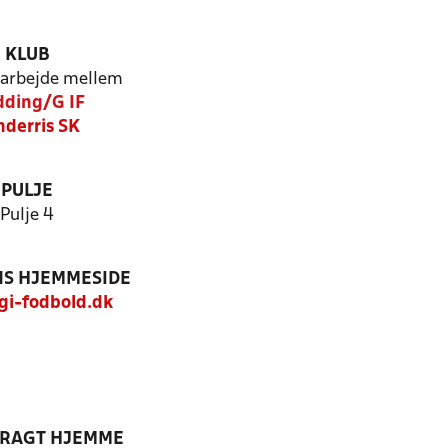
KLUB
arbejde mellem
ding/G IF
nderris SK
PULJE
Pulje 4
S HJEMMESIDE
i-fodbold.dk
DRAGT HJEMME