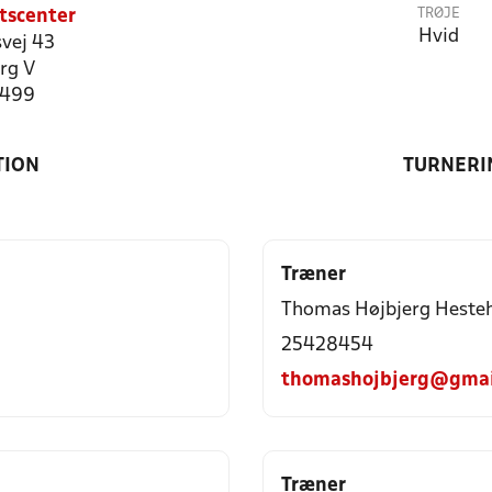
TRØJE
tscenter
Hvid
vej 43
rg V
9499
TION
TURNERI
Træner
Thomas Højbjerg Heste
25428454
thomashojbjerg@gmai
Træner