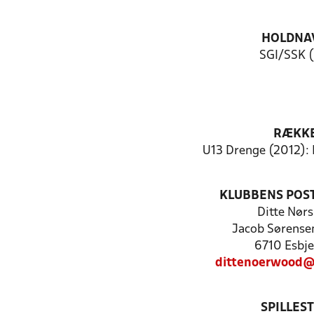
HOLDNA
SGI/SSK (
RÆKK
U13 Drenge (2012): 
KLUBBENS POS
Ditte Nør
Jacob Sørense
6710 Esbje
dittenoerwood@
SPILLES