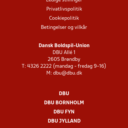
Ledige stillinger
Privatlivspolitik
Cookiepolitik
Betingelser og vilkår
Dansk Boldspil-Union
DBU Allé 1
2605 Brøndby
T: 4326 2222 (mandag - fredag 9-16)
M:
dbu@dbu.dk
DBU
DBU BORNHOLM
DBU FYN
DBU JYLLAND