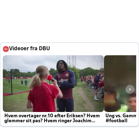
Videoer fra DBU
Hvem overtager nr.10 efter Eriksen? Hvem
Ung vs. Gamm
glemmer sit pas? Hvem ringer Joachim
#football
altid til efter kampe?