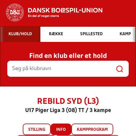
Hvad vil du søge efter?
KLUB/HOLD
RÆKKE
SPILLESTED
KAMP
INDHOLD OG NYHEDER
Find en klub eller et hold
STILLINGER, RESULTATER, KLUBBER OG
HOLD
REBILD SYD (L3)
U17 Piger Liga 3 (08) TT / 3 kampe
STILLING
INFO
KAMPPROGRAM