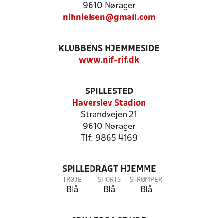
9610 Nørager
nihnielsen@gmail.com
KLUBBENS HJEMMESIDE
www.nif-rif.dk
SPILLESTED
Haverslev Stadion
Strandvejen 21
9610 Nørager
Tlf: 9865 4169
SPILLEDRAGT HJEMME
TRØJE
SHORTS
STRØMPER
Blå
Blå
Blå