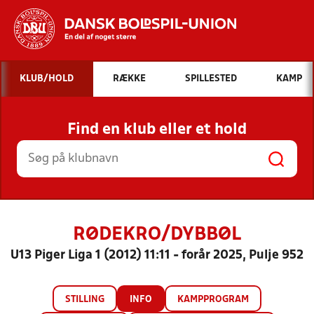
Hvad vil du søge efter?
KLUB/HOLD
RÆKKE
SPILLESTED
KAMP
INDHOLD OG NYHEDER
Find en klub eller et hold
STILLINGER, RESULTATER, KLUBBER OG
HOLD
RØDEKRO/DYBBØL
U13 Piger Liga 1 (2012) 11:11 - forår 2025, Pulje 952
STILLING
INFO
KAMPPROGRAM