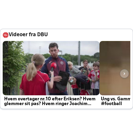
Videoer fra DBU
Hvem overtager nr.10 efter Eriksen? Hvem
Ung vs. Gamm
glemmer sit pas? Hvem ringer Joachim
#football
altid til efter kampe?