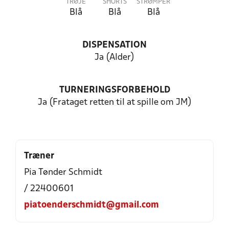
TRØJE
SHORTS
STRØMPER
Blå
Blå
Blå
DISPENSATION
Ja (Alder)
TURNERINGSFORBEHOLD
Ja (Frataget retten til at spille om JM)
Træner
Pia Tønder Schmidt
/ 22400601
piatoenderschmidt@gmail.com