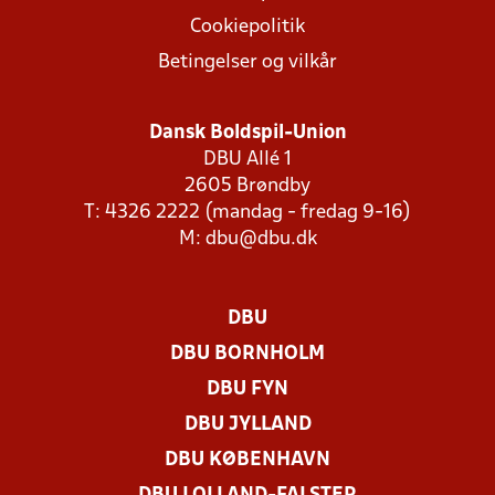
Cookiepolitik
Betingelser og vilkår
Dansk Boldspil-Union
DBU Allé 1
2605 Brøndby
T: 4326 2222 (mandag - fredag 9-16)
M:
dbu@dbu.dk
DBU
DBU BORNHOLM
DBU FYN
DBU JYLLAND
DBU KØBENHAVN