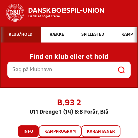
Hvad vil du søge efter?
KLUB/HOLD
RÆKKE
SPILLESTED
KAMP
INDHOLD OG NYHEDER
Find en klub eller et hold
STILLINGER, RESULTATER, KLUBBER OG
HOLD
B.93 2
U11 Drenge 1 (14) 8:8 Forår, Blå
INFO
KAMPPROGRAM
KARANTÆNER