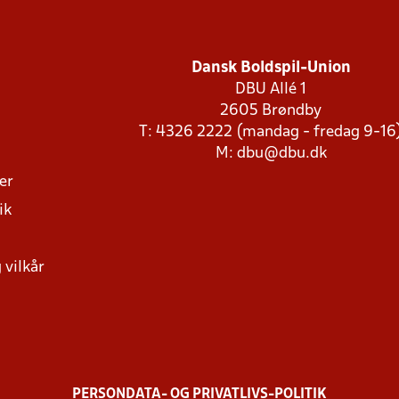
Dansk Boldspil-Union
DBU Allé 1
2605 Brøndby
T: 4326 2222 (mandag - fredag 9-16
M:
dbu@dbu.dk
ger
ik
 vilkår
PERSONDATA- OG PRIVATLIVS-POLITIK