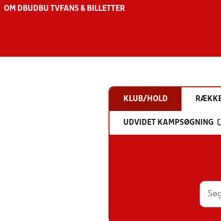
OM DBU
DBU TV
FANS & BILLETTER
KLUB/HOLD
RÆKK
UDVIDET KAMPSØGNING