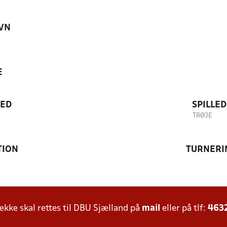
VN
E
TED
SPILLE
TRØJE
TION
TURNERI
ke skal rettes til DBU Sjælland på
mail
eller på tlf:
463