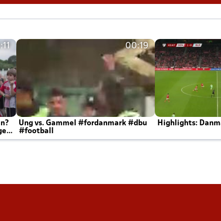
:11
00:19
en?
Ung vs. Gammel #fordanmark #dbu
Highlights: Danma
ger
#football