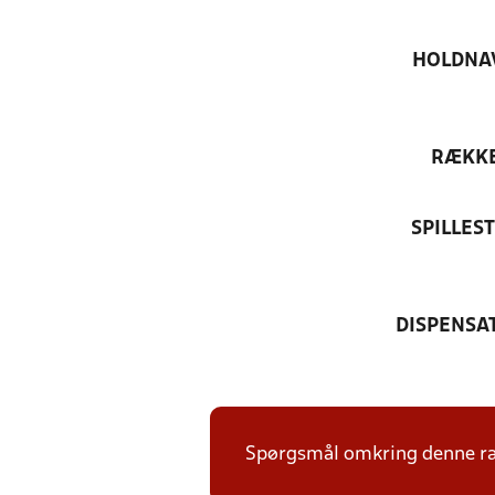
HOLDNA
RÆKK
SPILLES
DISPENSA
Spørgsmål omkring denne ræk