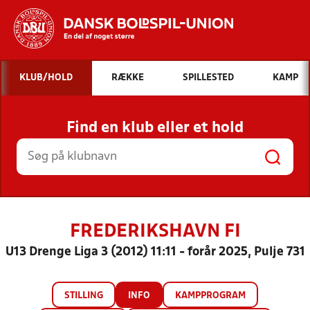
Hvad vil du søge efter?
KLUB/HOLD
RÆKKE
SPILLESTED
KAMP
INDHOLD OG NYHEDER
Find en klub eller et hold
STILLINGER, RESULTATER, KLUBBER OG
HOLD
FREDERIKSHAVN FI
U13 Drenge Liga 3 (2012) 11:11 - forår 2025, Pulje 731
STILLING
INFO
KAMPPROGRAM