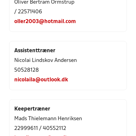
Oliver Bertram Ormstrup
/ 22571406
oller2003@hotmail.com
Assistenttræner
Nicolai Lindskov Andersen
50528128
nicolaila@outlook.dk
Keepertræner
Mads Thielemann Henriksen
22999611 / 40552112