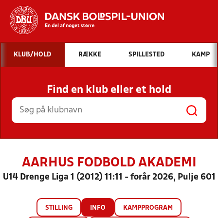
Hvad vil du søge efter?
KLUB/HOLD
RÆKKE
SPILLESTED
KAMP
INDHOLD OG NYHEDER
Find en klub eller et hold
STILLINGER, RESULTATER, KLUBBER OG
HOLD
AARHUS FODBOLD AKADEMI
U14 Drenge Liga 1 (2012) 11:11 - forår 2026, Pulje 601
STILLING
INFO
KAMPPROGRAM