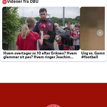
Videoer fra DBU
Hvem overtager nr.10 efter Eriksen? Hvem
Ung vs. Gamm
glemmer sit pas? Hvem ringer Joachim
#football
altid til efter kampe?