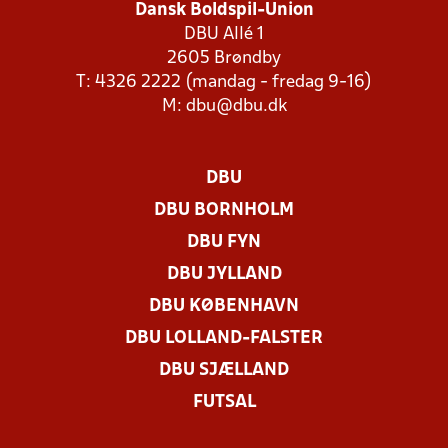
Dansk Boldspil-Union
DBU Allé 1
2605 Brøndby
T: 4326 2222 (mandag - fredag 9-16)
M:
dbu@dbu.dk
DBU
DBU BORNHOLM
DBU FYN
DBU JYLLAND
DBU KØBENHAVN
DBU LOLLAND-FALSTER
DBU SJÆLLAND
FUTSAL