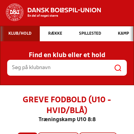
Hvad vil du søge efter?
KLUB/HOLD
RÆKKE
SPILLESTED
KAMP
INDHOLD OG NYHEDER
Find en klub eller et hold
STILLINGER, RESULTATER, KLUBBER OG
HOLD
GREVE FODBOLD (U10 -
HVID/BLÅ)
Træningskamp U10 8:8