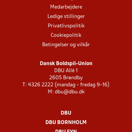
Medarbejdere
Ledige stillinger
Privatlivspolitik
Cookiepolitik
Betingelser og vilkår
Dansk Boldspil-Union
DBU Allé 1
2605 Brøndby
T: 4326 2222 (mandag - fredag 9-16)
M:
dbu@dbu.dk
DBU
DBU BORNHOLM