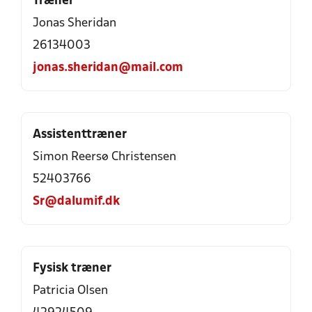
Træner
Jonas Sheridan
26134003
jonas.sheridan@mail.com
Assistenttræner
Simon Reersø Christensen
52403766
Sr@dalumif.dk
Fysisk træner
Patricia Olsen