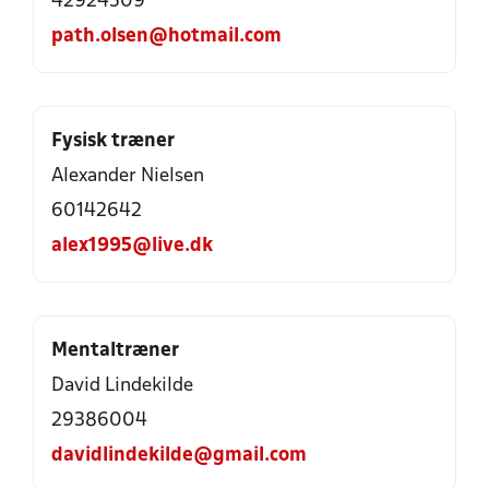
42924509
path.olsen@hotmail.com
Fysisk træner
Alexander Nielsen
60142642
alex1995@live.dk
Mentaltræner
David Lindekilde
29386004
davidlindekilde@gmail.com