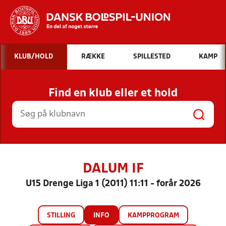
Hvad vil du søge efter?
KLUB/HOLD
RÆKKE
SPILLESTED
KAMP
INDHOLD OG NYHEDER
Find en klub eller et hold
STILLINGER, RESULTATER, KLUBBER OG
HOLD
DALUM IF
U15 Drenge Liga 1 (2011) 11:11 - forår 2026
STILLING
INFO
KAMPPROGRAM