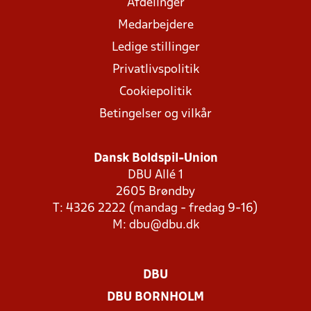
Afdelinger
Medarbejdere
Ledige stillinger
Privatlivspolitik
Cookiepolitik
Betingelser og vilkår
Dansk Boldspil-Union
DBU Allé 1
2605 Brøndby
T: 4326 2222 (mandag - fredag 9-16)
M:
dbu@dbu.dk
DBU
DBU BORNHOLM