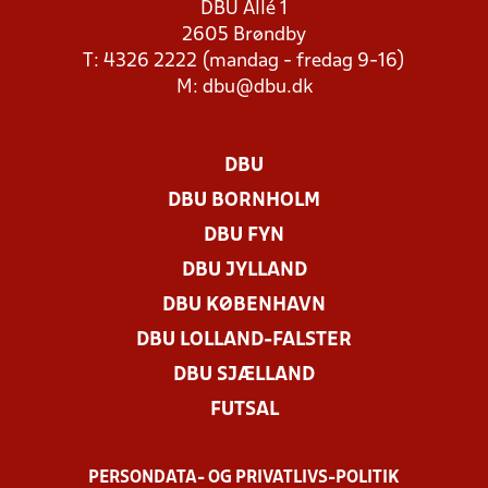
DBU Allé 1
2605 Brøndby
T: 4326 2222 (mandag - fredag 9-16)
M:
dbu@dbu.dk
DBU
DBU BORNHOLM
DBU FYN
DBU JYLLAND
DBU KØBENHAVN
DBU LOLLAND-FALSTER
DBU SJÆLLAND
FUTSAL
PERSONDATA- OG PRIVATLIVS-POLITIK