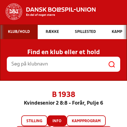
Hvad vil du søge efter?
KLUB/HOLD
RÆKKE
SPILLESTED
KAMP
INDHOLD OG NYHEDER
Find en klub eller et hold
STILLINGER, RESULTATER, KLUBBER OG
HOLD
B 1938
Kvindesenior 2 8:8 - Forår, Pulje 6
STILLING
INFO
KAMPPROGRAM