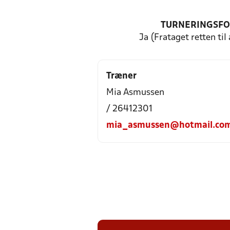
TURNERINGSF
Ja (Frataget retten til
Træner
Mia Asmussen
/ 26412301
mia_asmussen@hotmail.co