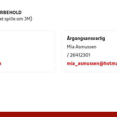
ORBEHOLD
 at spille om JM)
Årgangsansvarlig
Mia Asmussen
/ 26412301
m
mia_asmussen@hotma