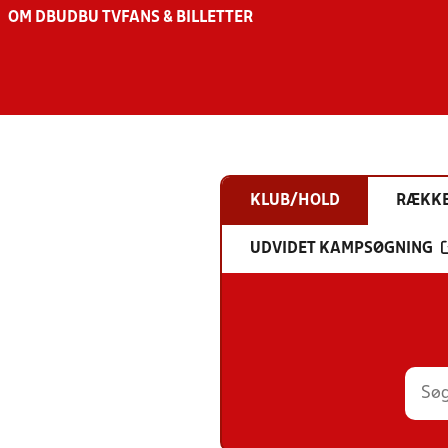
OM DBU
DBU TV
FANS & BILLETTER
KLUB/HOLD
RÆKK
UDVIDET KAMPSØGNING