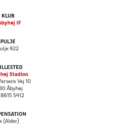
KLUB
byhøj IF
PULJE
ulje 922
ILLESTED
høj Stadion
ffersens Vej 10
30 Åbyhøj
: 8615 5412
PENSATION
a (Alder)