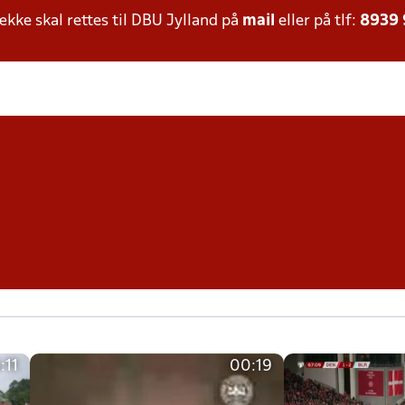
ke skal rettes til DBU Jylland på
mail
eller på tlf:
8939
:11
00:19