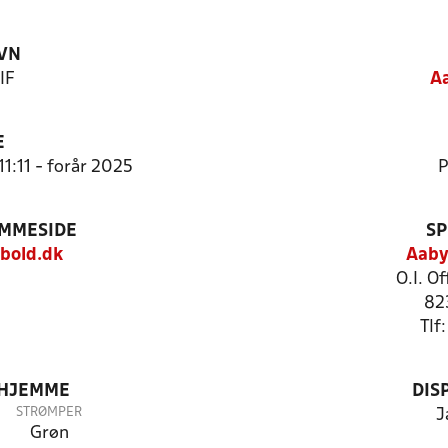
VN
IF
Aa
E
11:11 - forår 2025
P
EMMESIDE
SP
bold.dk
Aaby
O.I. O
82
Tlf
 HJEMME
DIS
STRØMPER
J
Grøn