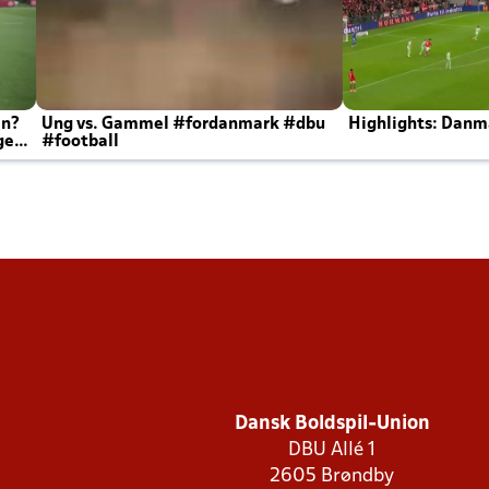
en?
Ung vs. Gammel #fordanmark #dbu
Highlights: Danma
ger
#football
Dansk Boldspil-Union
DBU Allé 1
2605 Brøndby