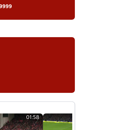
 9999
01:58
01:58