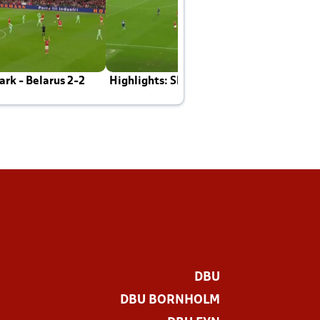
rk - Belarus 2-2
Highlights: Skotland - Danmark 4-2
J
E
DBU
DBU BORNHOLM