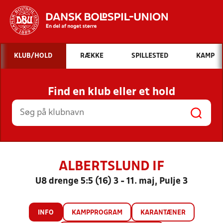
Hvad vil du søge efter?
KLUB/HOLD
RÆKKE
SPILLESTED
KAMP
INDHOLD OG NYHEDER
Find en klub eller et hold
STILLINGER, RESULTATER, KLUBBER OG
HOLD
ALBERTSLUND IF
U8 drenge 5:5 (16) 3 - 11. maj, Pulje 3
INFO
KAMPPROGRAM
KARANTÆNER