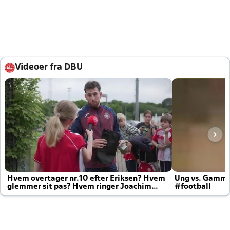
Videoer fra DBU
Hvem overtager nr.10 efter Eriksen? Hvem
Ung vs. Gamm
glemmer sit pas? Hvem ringer Joachim
#football
altid til efter kampe?