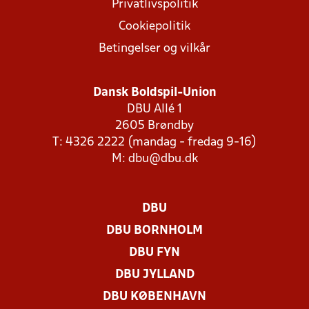
Privatlivspolitik
Cookiepolitik
Betingelser og vilkår
Dansk Boldspil-Union
DBU Allé 1
2605 Brøndby
T: 4326 2222 (mandag - fredag 9-16)
M:
dbu@dbu.dk
DBU
DBU BORNHOLM
DBU FYN
DBU JYLLAND
DBU KØBENHAVN