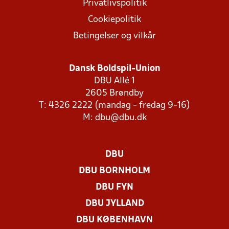
Privatlivspolitik
Cookiepolitik
Betingelser og vilkår
Dansk Boldspil-Union
DBU Allé 1
2605 Brøndby
T: 4326 2222 (mandag - fredag 9-16)
M:
dbu@dbu.dk
DBU
DBU BORNHOLM
DBU FYN
DBU JYLLAND
DBU KØBENHAVN