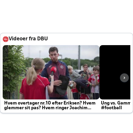
Videoer fra DBU
Hvem overtager nr.10 efter Eriksen? Hvem
Ung vs. Gamm
glemmer sit pas? Hvem ringer Joachim
#football
altid til efter kampe?