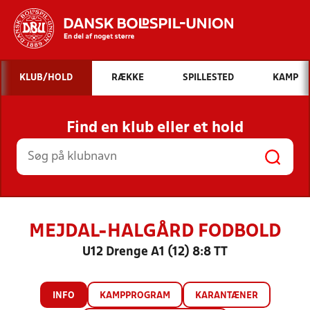
Hvad vil du søge efter?
KLUB/HOLD
RÆKKE
SPILLESTED
KAMP
INDHOLD OG NYHEDER
Find en klub eller et hold
STILLINGER, RESULTATER, KLUBBER OG
HOLD
MEJDAL-HALGÅRD FODBOLD
U12 Drenge A1 (12) 8:8 TT
INFO
KAMPPROGRAM
KARANTÆNER