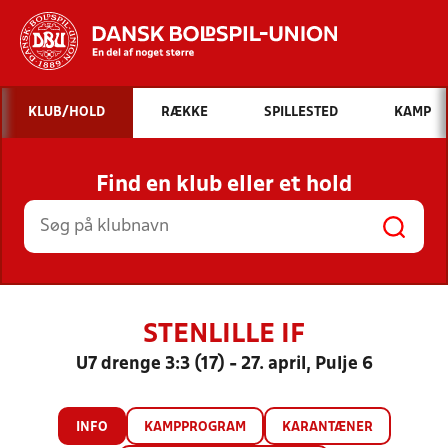
Hvad vil du søge efter?
KLUB/HOLD
RÆKKE
SPILLESTED
KAMP
INDHOLD OG NYHEDER
Find en klub eller et hold
STILLINGER, RESULTATER, KLUBBER OG
HOLD
STENLILLE IF
U7 drenge 3:3 (17) - 27. april, Pulje 6
INFO
KAMPPROGRAM
KARANTÆNER