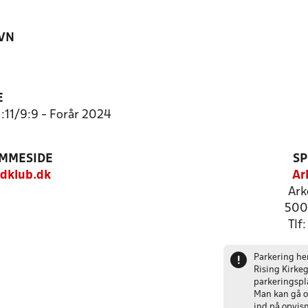
VN
E
1:11/9:9 - Forår 2024
EMMESIDE
SP
dklub.dk
Ar
Ark
500
Tlf
Parkering hen
!
Rising Kirkeg
parkeringspl
Man kan gå o
ind på opvis