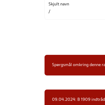
Skjult navn
/
Spørgsmål omkring denne ræk
09.04.2024: B 1909 indtråd