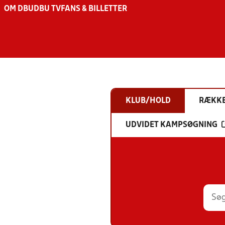
OM DBU
DBU TV
FANS & BILLETTER
KLUB/HOLD
RÆKK
UDVIDET KAMPSØGNING