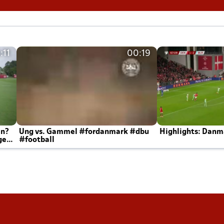
:11
00:19
en?
Ung vs. Gammel #fordanmark #dbu
Highlights: Danma
ger
#football