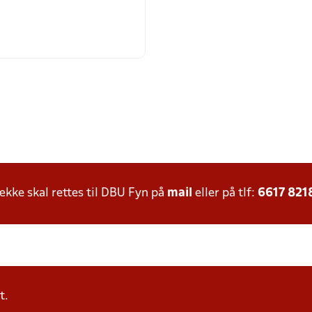
ke skal rettes til DBU Fyn på
mail
eller på tlf:
6617 821
t.