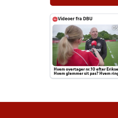
Videoer fra DBU
05
Hvem overtager nr.10 efter Eriks
Hvem glemmer sit pas? Hvem rin
Joachim altid til efter kampe?