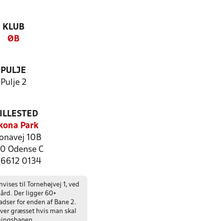
KLUB
ØB
PULJE
Pulje 2
ILLESTED
kona Park
onavej 10B
0 Odense C
: 6612 0134
vises til Tornehøjvej 1, ved
ård. Der ligger 60+
adser for enden af Bane 2.
ver græsset hvis man skal
ningsbanen.