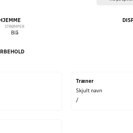
 HJEMME
DIS
STRØMPER
Blå
ORBEHOLD
Træner
Skjult navn
/