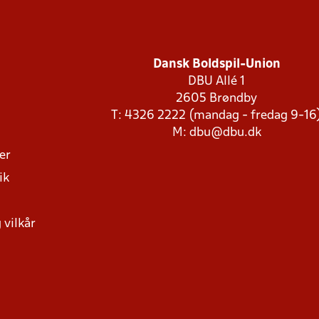
Dansk Boldspil-Union
DBU Allé 1
2605 Brøndby
T: 4326 2222 (mandag - fredag 9-16
M:
dbu@dbu.dk
ger
ik
 vilkår