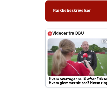
Rækkebeskrivelser
Videoer fra DBU
05
Hvem overtager nr.10 efter Eriks
Hvem glemmer sit pas? Hvem rin
Joachim altid til efter kampe?