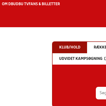
OM DBU
DBU TV
FANS & BILLETTER
KLUB/HOLD
RÆKK
UDVIDET KAMPSØGNING