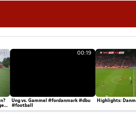
:11
00:19
en?
Ung vs. Gammel #fordanmark #dbu
Highlights: Danma
ger
#football