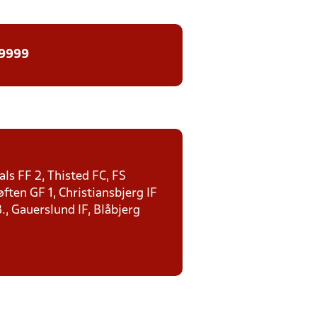
 9999
ls FF 2, Thisted FC, FS
ten GF 1, Christiansbjerg IF
., Gauerslund IF, Blåbjerg