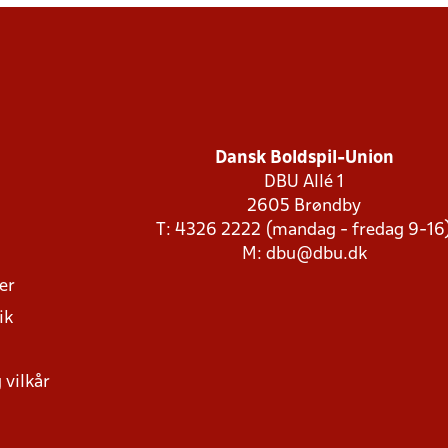
Dansk Boldspil-Union
DBU Allé 1
2605 Brøndby
T: 4326 2222 (mandag - fredag 9-16
M:
dbu@dbu.dk
ger
ik
 vilkår