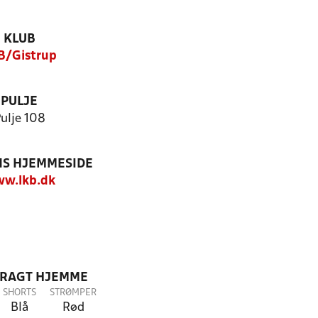
KLUB
B/Gistrup
PULJE
ulje 108
S HJEMMESIDE
w.lkb.dk
DRAGT HJEMME
SHORTS
STRØMPER
Blå
Rød