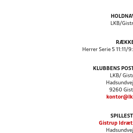
HOLDNA
LKB/Gist
RÆKK
Herrer Serie 5 11:11/
KLUBBENS POS
LKB/ Gist
Hadsundve
9260 Gist
kontor@lk
SPILLES
Gistrup Idræt
Hadsundve