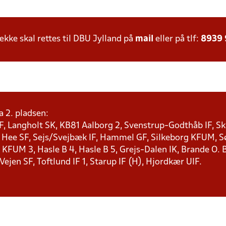
ke skal rettes til DBU Jylland på
mail
eller på tlf:
8939
a 2. pladsen:
F, Langholt SK, KB81 Aalborg 2, Svenstrup-Godthåb IF, Ska
, Hee SF, Sejs/Svejbæk IF, Hammel GF, Silkeborg KFUM, Søf
KFUM 3, Hasle B 4, Hasle B 5, Grejs-Dalen IK, Brande O. B
 Vejen SF, Toftlund IF 1, Starup IF (H), Hjordkær UIF.