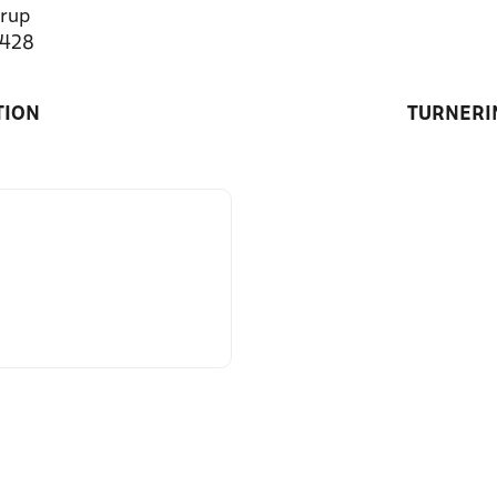
rup
5428
TION
TURNERI