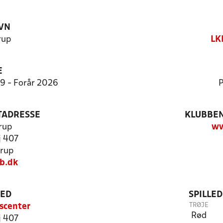
VN
rup
LK
E
9:9 - Forår 2026
P
TADRESSE
KLUBBEN
rup
ww
j 407
rup
b.dk
TED
SPILLE
TRØJE
scenter
Rød
j 407