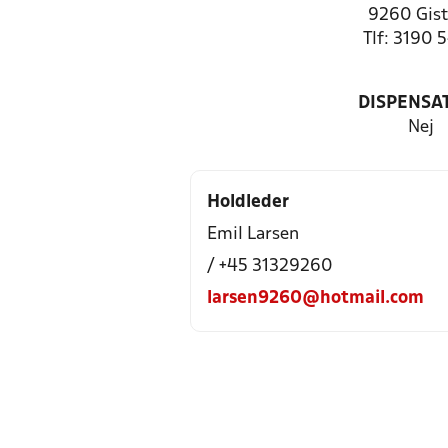
9260 Gist
Tlf: 3190 
DISPENSA
Nej
Holdleder
Emil Larsen
/ +45 31329260
larsen9260@hotmail.com