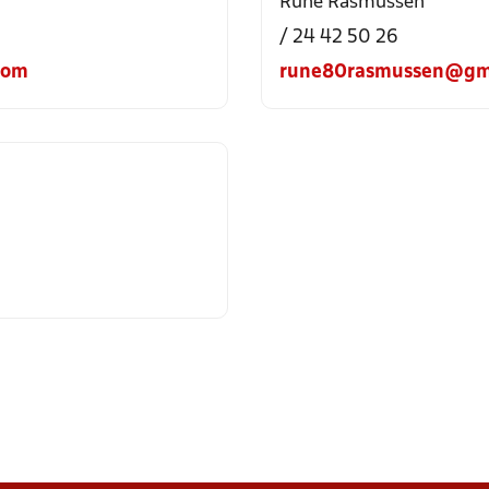
Rune Rasmussen
/ 24 42 50 26
com
rune80rasmussen@gm