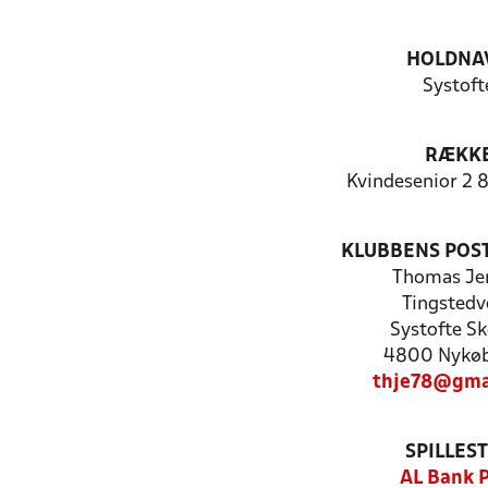
HOLDNA
Systoft
RÆKK
Kvindesenior 2 8
KLUBBENS POS
Thomas Je
Tingstedv
Systofte S
4800 Nykøb
thje78@gma
SPILLES
AL Bank 