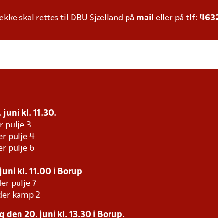
ke skal rettes til DBU Sjælland på
mail
eller på tlf:
463
juni kl. 11.30.
r pulje 3
er pulje 4
er pulje 6
uni kl. 11.00 i Borup
er pulje 7
der kamp 2
 den 20. juni kl. 13.30 i Borup.