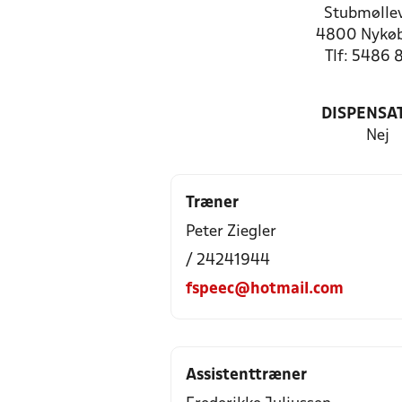
Stubmøllev
4800 Nykøb
Tlf: 5486 
DISPENSA
Nej
Træner
Peter Ziegler
/ 24241944
fspeec@hotmail.com
Assistenttræner