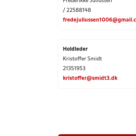
Frederikke Juliussen
/ 22588148
fredejuliussen1006@gmail.
Holdleder
Kristoffer Smidt
21351953
kristoffer@smidt3.dk