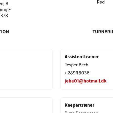
Rød
ej 8
ing F
8378
TION
TURNERI
Assistenttræner
Jesper Bech
/ 28948036
jebe01@hotmail.dk
Keepertræner