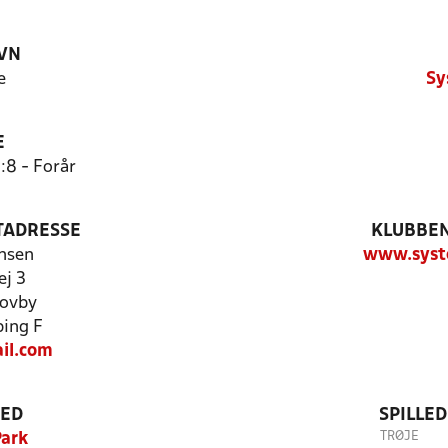
VN
e
Sy
E
:8 - Forår
TADRESSE
KLUBBEN
nsen
www.systo
ej 3
kovby
ing F
il.com
TED
SPILLE
TRØJE
Park