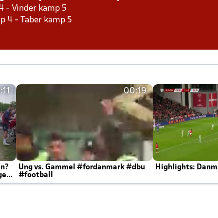
4 - Vinder kamp 5
p 4 - Taber kamp 5
:11
00:19
en?
Ung vs. Gammel #fordanmark #dbu
Highlights: Danma
ger
#football