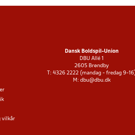
Dansk Boldspil-Union
DBU Allé 1
2605 Brøndby
T: 4326 2222 (mandag - fredag 9-16
M:
dbu@dbu.dk
ger
ik
 vilkår