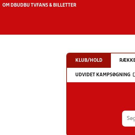
OM DBU
DBU TV
FANS & BILLETTER
KLUB/HOLD
RÆKK
UDVIDET KAMPSØGNING