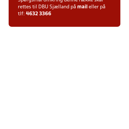
Spørgsmål omkring denne række skal
rettes til DBU Sjælland på
mail
eller på
tlf:
4632 3366