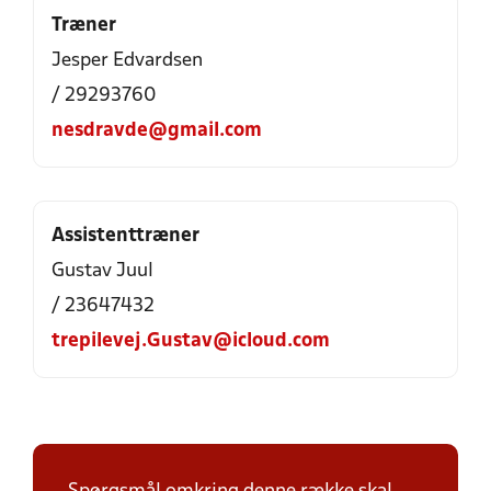
Træner
Jesper Edvardsen
/ 29293760
nesdravde@gmail.com
Assistenttræner
Gustav Juul
/ 23647432
trepilevej.Gustav@icloud.com