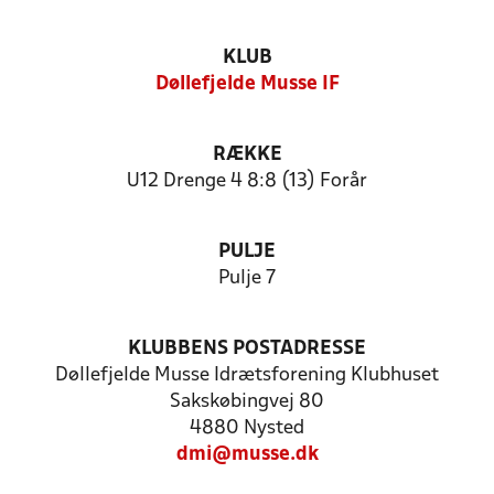
KLUB
Døllefjelde Musse IF
RÆKKE
U12 Drenge 4 8:8 (13) Forår
PULJE
Pulje 7
KLUBBENS POSTADRESSE
Døllefjelde Musse Idrætsforening Klubhuset
Sakskøbingvej 80
4880 Nysted
dmi@musse.dk