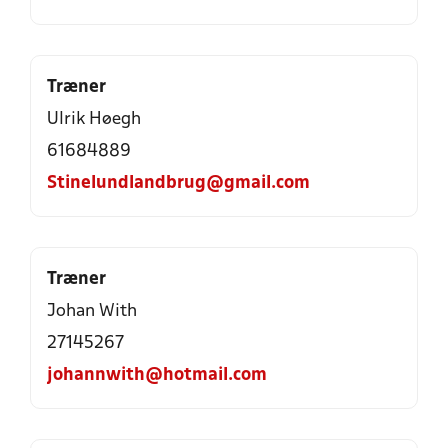
Træner
Ulrik Høegh
61684889
Stinelundlandbrug@gmail.com
Træner
Johan With
27145267
johannwith@hotmail.com