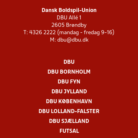
Dansk Boldspil-Union
DBU Allé 1
2605 Brøndby
T: 4326 2222 (mandag - fredag 9-16)
M:
dbu@dbu.dk
DBU
DBU BORNHOLM
DBU FYN
DBU JYLLAND
DBU KØBENHAVN
DBU LOLLAND-FALSTER
DBU SJÆLLAND
FUTSAL