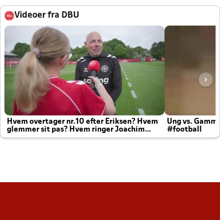
Videoer fra DBU
Hvem overtager nr.10 efter Eriksen? Hvem
Ung vs. Gamm
glemmer sit pas? Hvem ringer Joachim
#football
altid til efter kampe?