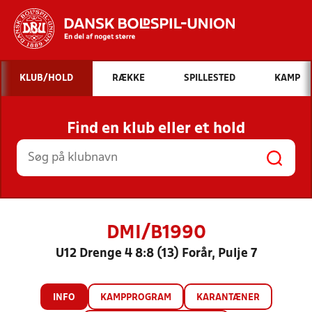
Hvad vil du søge efter?
KLUB/HOLD
RÆKKE
SPILLESTED
KAMP
INDHOLD OG NYHEDER
Find en klub eller et hold
STILLINGER, RESULTATER, KLUBBER OG
HOLD
DMI/B1990
U12 Drenge 4 8:8 (13) Forår, Pulje 7
INFO
KAMPPROGRAM
KARANTÆNER