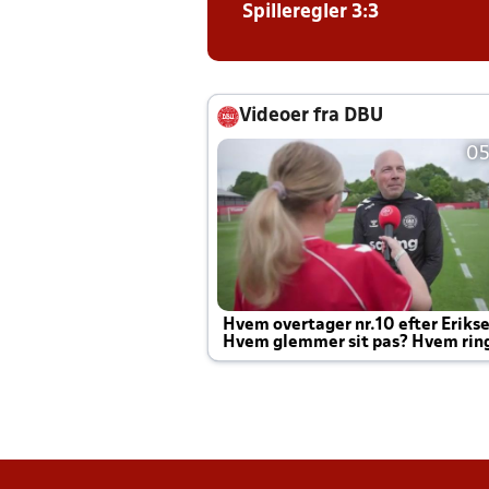
Spilleregler 3:3
Videoer fra DBU
05
Hvem overtager nr.10 efter Eriks
Hvem glemmer sit pas? Hvem rin
Joachim altid til efter kampe?