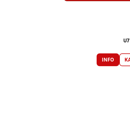
U7
INFO
K