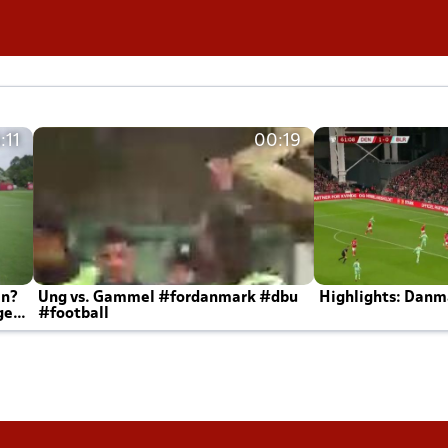
:11
00:19
en?
Ung vs. Gammel #fordanmark #dbu
Highlights: Danma
ger
#football