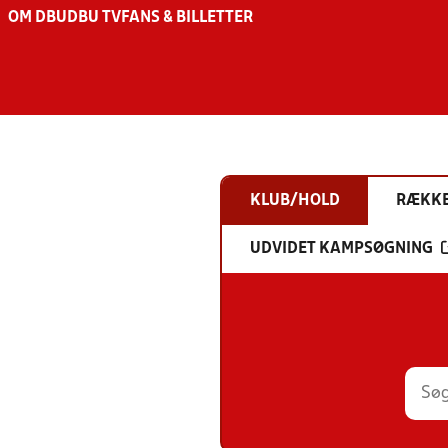
OM DBU
DBU TV
FANS & BILLETTER
KLUB/HOLD
RÆKK
UDVIDET KAMPSØGNING