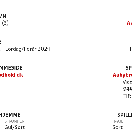
VN
 (3)
Aa
E
e - Lørdag/Forår 2024
P
EMMESIDE
SP
dbold.dk
Aabybro
Via
944
Tlf
 HJEMME
SPIL
STRØMPER
TRØJE
Gul/Sort
Sort