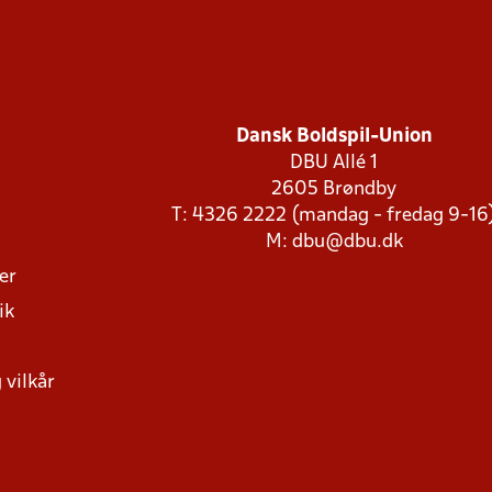
Dansk Boldspil-Union
DBU Allé 1
2605 Brøndby
T: 4326 2222 (mandag - fredag 9-16
M:
dbu@dbu.dk
ger
ik
 vilkår