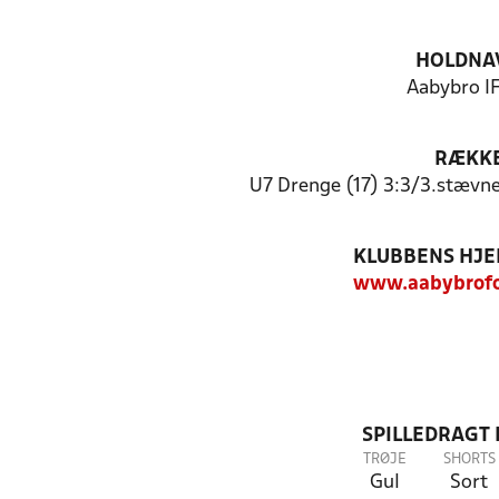
HOLDNA
Aabybro IF
RÆKK
U7 Drenge (17) 3:3/3.stævn
KLUBBENS HJ
www.aabybrofo
SPILLEDRAGT
TRØJE
SHORTS
Gul
Sort