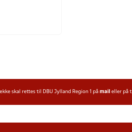
ke skal rettes til DBU Jylland Region 1 på
mail
eller på t