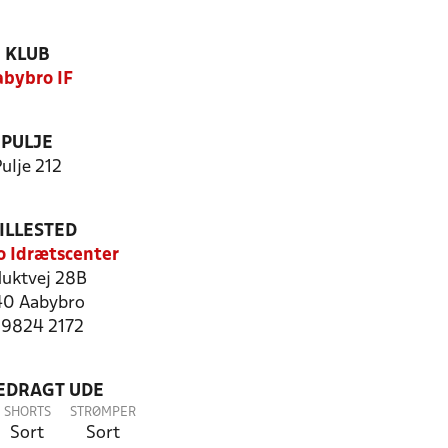
KLUB
bybro IF
PULJE
ulje 212
ILLESTED
 Idrætscenter
duktvej 28B
0 Aabybro
: 9824 2172
LEDRAGT UDE
SHORTS
STRØMPER
Sort
Sort