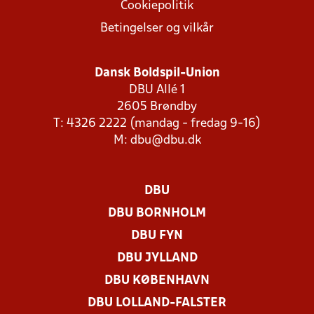
Cookiepolitik
Betingelser og vilkår
Dansk Boldspil-Union
DBU Allé 1
2605 Brøndby
T: 4326 2222 (mandag - fredag 9-16)
M:
dbu@dbu.dk
DBU
DBU BORNHOLM
DBU FYN
DBU JYLLAND
DBU KØBENHAVN
DBU LOLLAND-FALSTER