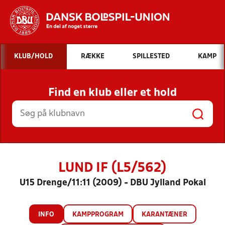
Hvad vil du søge efter?
KLUB/HOLD
RÆKKE
SPILLESTED
KAMP
INDHOLD OG NYHEDER
Find en klub eller et hold
STILLINGER, RESULTATER, KLUBBER OG
HOLD
LUND IF (L5/562)
U15 Drenge/11:11 (2009) - DBU Jylland Pokal
INFO
KAMPPROGRAM
KARANTÆNER