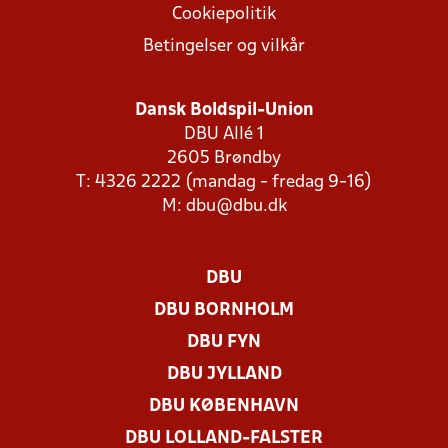
Cookiepolitik
Betingelser og vilkår
Dansk Boldspil-Union
DBU Allé 1
2605 Brøndby
T: 4326 2222 (mandag - fredag 9-16)
M:
dbu@dbu.dk
DBU
DBU BORNHOLM
DBU FYN
DBU JYLLAND
DBU KØBENHAVN
DBU LOLLAND-FALSTER