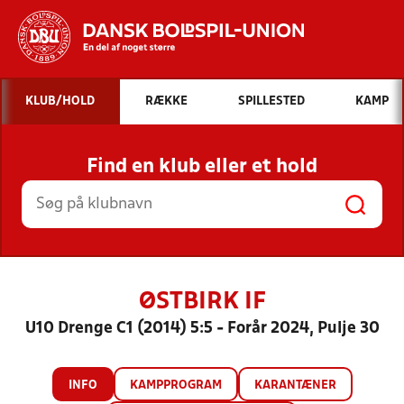
Hvad vil du søge efter?
KLUB/HOLD
RÆKKE
SPILLESTED
KAMP
INDHOLD OG NYHEDER
Find en klub eller et hold
STILLINGER, RESULTATER, KLUBBER OG
HOLD
ØSTBIRK IF
U10 Drenge C1 (2014) 5:5 - Forår 2024, Pulje 30
INFO
KAMPPROGRAM
KARANTÆNER