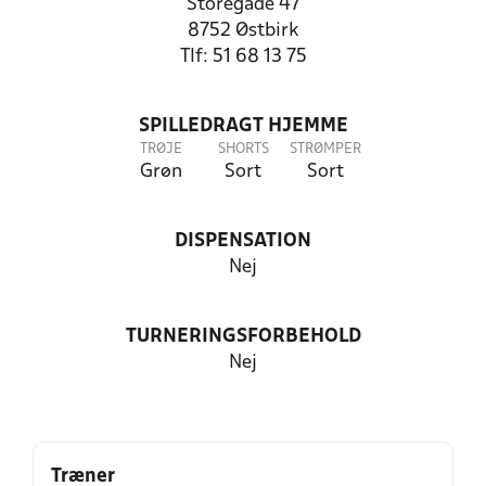
Storegade 47
8752 Østbirk
Tlf: 51 68 13 75
SPILLEDRAGT HJEMME
TRØJE
SHORTS
STRØMPER
Grøn
Sort
Sort
DISPENSATION
Nej
TURNERINGSFORBEHOLD
Nej
Træner