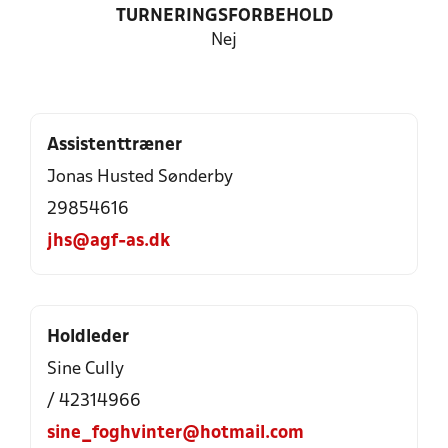
TURNERINGSFORBEHOLD
Nej
Assistenttræner
Jonas Husted Sønderby
29854616
jhs@agf-as.dk
Holdleder
Sine Cully
/ 42314966
sine_foghvinter@hotmail.com