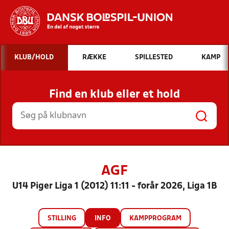
Hvad vil du søge efter?
KLUB/HOLD
RÆKKE
SPILLESTED
KAMP
INDHOLD OG NYHEDER
Find en klub eller et hold
STILLINGER, RESULTATER, KLUBBER OG
HOLD
AGF
U14 Piger Liga 1 (2012) 11:11 - forår 2026, Liga 1B
STILLING
INFO
KAMPPROGRAM