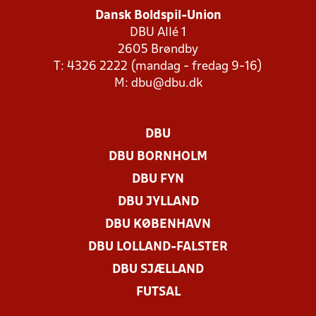
Dansk Boldspil-Union
DBU Allé 1
2605 Brøndby
T: 4326 2222 (mandag - fredag 9-16)
M:
dbu@dbu.dk
DBU
DBU BORNHOLM
DBU FYN
DBU JYLLAND
DBU KØBENHAVN
DBU LOLLAND-FALSTER
DBU SJÆLLAND
FUTSAL