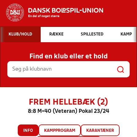
Hvad vil du søge efter?
KLUB/HOLD
RÆKKE
SPILLESTED
KAMP
INDHOLD OG NYHEDER
Find en klub eller et hold
STILLINGER, RESULTATER, KLUBBER OG
HOLD
FREM HELLEBÆK (2)
8:8 M+40 (Veteran) Pokal 23/24
INFO
KAMPPROGRAM
KARANTÆNER