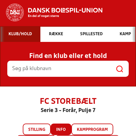
Hvad vil du søge efter?
KLUB/HOLD
RÆKKE
SPILLESTED
KAMP
INDHOLD OG NYHEDER
Find en klub eller et hold
STILLINGER, RESULTATER, KLUBBER OG
HOLD
FC STOREBÆLT
Serie 3 - Forår, Pulje 7
STILLING
INFO
KAMPPROGRAM