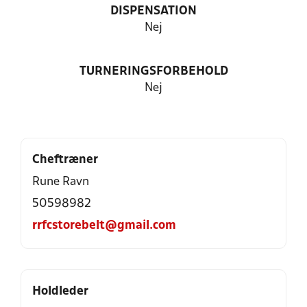
DISPENSATION
Nej
TURNERINGSFORBEHOLD
Nej
Cheftræner
Rune Ravn
50598982
rrfcstorebelt@gmail.com
Holdleder