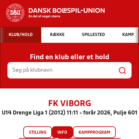
Hvad vil du søge efter?
KLUB/HOLD
RÆKKE
SPILLESTED
KAMP
INDHOLD OG NYHEDER
Find en klub eller et hold
STILLINGER, RESULTATER, KLUBBER OG
HOLD
FK VIBORG
U14 Drenge Liga 1 (2012) 11:11 - forår 2026, Pulje 601
STILLING
INFO
KAMPPROGRAM