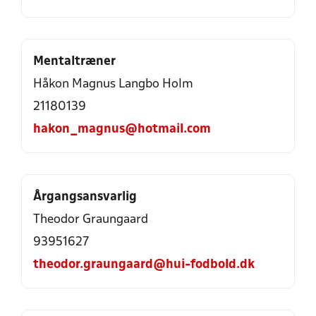
Mentaltræner
Håkon Magnus Langbo Holm
21180139
hakon_magnus@hotmail.com
Årgangsansvarlig
Theodor Graungaard
93951627
theodor.graungaard@hui-fodbold.dk