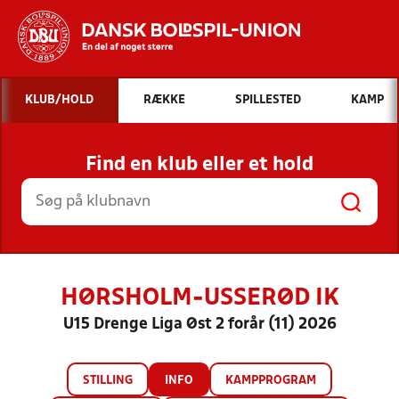
Hvad vil du søge efter?
KLUB/HOLD
RÆKKE
SPILLESTED
KAMP
INDHOLD OG NYHEDER
Find en klub eller et hold
STILLINGER, RESULTATER, KLUBBER OG
HOLD
HØRSHOLM-USSERØD IK
U15 Drenge Liga Øst 2 forår (11) 2026
STILLING
INFO
KAMPPROGRAM