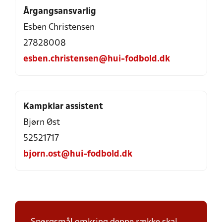
Årgangsansvarlig
Esben Christensen
27828008
esben.christensen@hui-fodbold.dk
Kampklar assistent
Bjørn Øst
52521717
bjorn.ost@hui-fodbold.dk