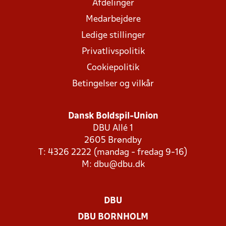
Afdelinger
Medarbejdere
Ledige stillinger
Privatlivspolitik
Cookiepolitik
Betingelser og vilkår
Dansk Boldspil-Union
DBU Allé 1
2605 Brøndby
T: 4326 2222 (mandag - fredag 9-16)
M:
dbu@dbu.dk
DBU
DBU BORNHOLM