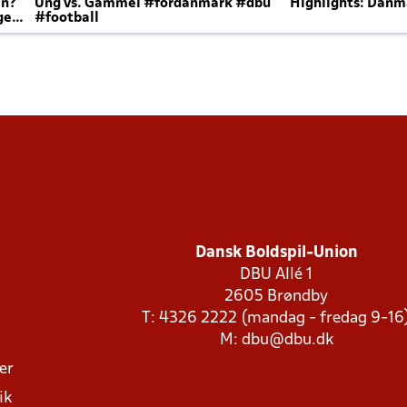
en?
Ung vs. Gammel #fordanmark #dbu
Highlights: Danma
ger
#football
Dansk Boldspil-Union
DBU Allé 1
2605 Brøndby
T: 4326 2222 (mandag - fredag 9-16
M:
dbu@dbu.dk
ger
ik