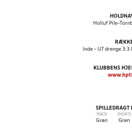
HOLDNA
Holluf Pile-Tornb
RÆKK
Inde - U7 drenge 3:3
KLUBBENS HJ
www.hpti
SPILLEDRAGT
TRØJE
SHORTS
Grøn
Grøn