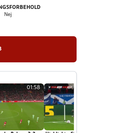
NGSFORBEHOLD
Nej
8
01:58
01:58