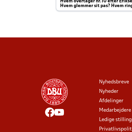
Hvem overtager nr.10 efter Eriks
Hvem glemmer sit pas? Hvem rin
Joachim altid til efter kampe?
Nyhedsbreve
Nyheder
Afdelinger
Medarbejdere
Ledige stillin
Privatlivspolit