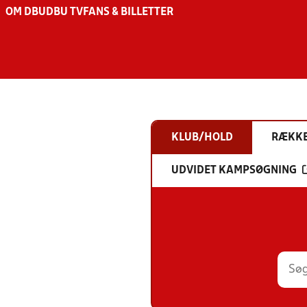
OM DBU
DBU TV
FANS & BILLETTER
KLUB/HOLD
RÆKK
UDVIDET KAMPSØGNING