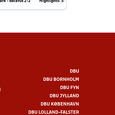
rk - Belarus 2-2
Highlights: Skotland - Danmark 4-2
J
E
DBU
DBU BORNHOLM
DBU FYN
)
DBU JYLLAND
DBU KØBENHAVN
DBU LOLLAND-FALSTER