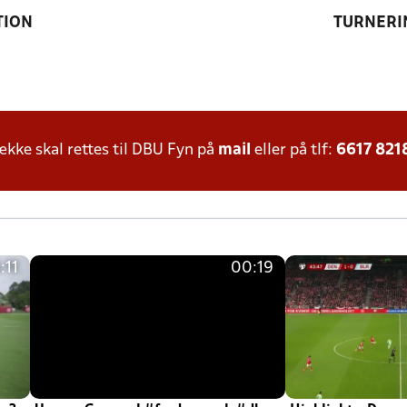
TION
TURNERI
ke skal rettes til DBU Fyn på
mail
eller på tlf:
6617 821
:11
00:19