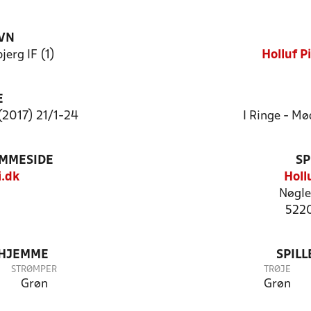
VN
jerg IF (1)
Holluf P
E
 (2017) 21/1-24
I Ringe - Mø
EMMESIDE
SP
.dk
Hollu
Nøgle
5220
 HJEMME
SPIL
STRØMPER
TRØJE
Grøn
Grøn