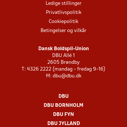
Ledige stillinger
Privatlivspolitik
Cookiepolitik
Betingelser og vilkår
Dansk Boldspil-Union
DBU Allé 1
2605 Brøndby
T: 4326 2222 (mandag - fredag 9-16)
M:
dbu@dbu.dk
DBU
DBU BORNHOLM
DBU FYN
DBU JYLLAND