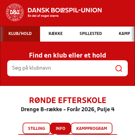
Hvad vil du søge efter?
KLUB/HOLD
RÆKKE
SPILLESTED
KAMP
INDHOLD OG NYHEDER
Find en klub eller et hold
STILLINGER, RESULTATER, KLUBBER OG
HOLD
RØNDE EFTERSKOLE
Drenge B-række - Forår 2026, Pulje 4
STILLING
INFO
KAMPPROGRAM