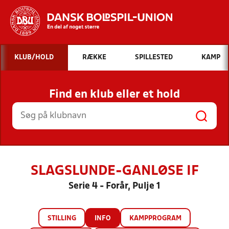
Hvad vil du søge efter?
KLUB/HOLD
RÆKKE
SPILLESTED
KAMP
INDHOLD OG NYHEDER
Find en klub eller et hold
STILLINGER, RESULTATER, KLUBBER OG
HOLD
SLAGSLUNDE-GANLØSE IF
Serie 4 - Forår, Pulje 1
STILLING
INFO
KAMPPROGRAM