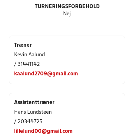
TURNERINGSFORBEHOLD
Nej
Træner
Kevin Aalund
/ 31441142
kaalund2709@gmail.com
Assistenttræner
Hans Lundsteen
/ 20344725
lillelund00@gmail.com