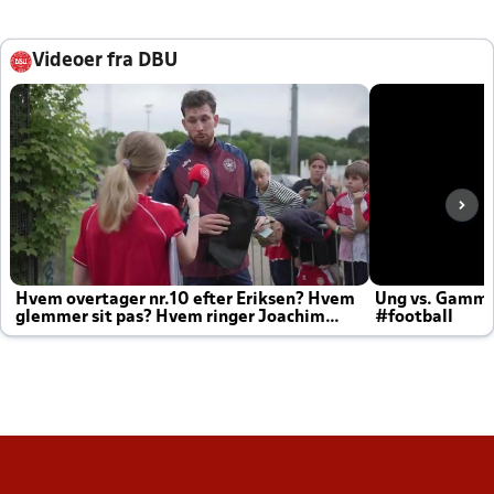
Videoer fra DBU
Hvem overtager nr.10 efter Eriksen? Hvem
Ung vs. Gamm
glemmer sit pas? Hvem ringer Joachim
#football
altid til efter kampe?