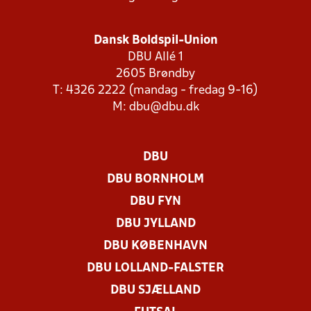
Dansk Boldspil-Union
DBU Allé 1
2605 Brøndby
T: 4326 2222 (mandag - fredag 9-16)
M:
dbu@dbu.dk
DBU
DBU BORNHOLM
DBU FYN
DBU JYLLAND
DBU KØBENHAVN
DBU LOLLAND-FALSTER
DBU SJÆLLAND