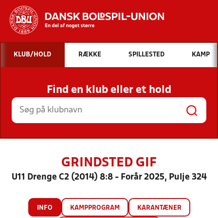
Hvad vil du søge efter?
KLUB/HOLD
RÆKKE
SPILLESTED
KAMP
INDHOLD OG NYHEDER
Find en klub eller et hold
STILLINGER, RESULTATER, KLUBBER OG
HOLD
GRINDSTED GIF
U11 Drenge C2 (2014) 8:8 - Forår 2025, Pulje 324
INFO
KAMPPROGRAM
KARANTÆNER