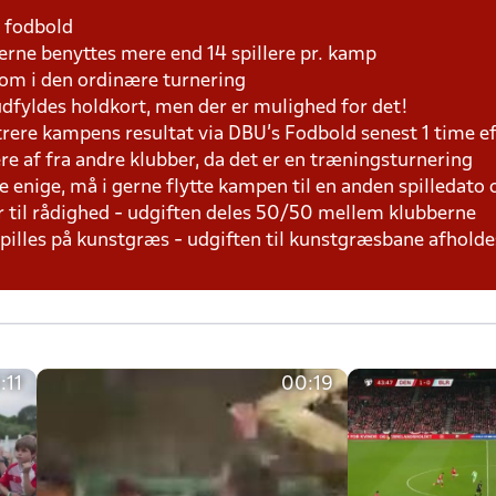
1 fodbold
rne benyttes mere end 14 spillere pr. kamp
som i den ordinære turnering
 udfyldes holdkort, men der er mulighed for det!
trere kampens resultat via DBU's Fodbold senest 1 time 
lere af fra andre klubber, da det er en træningsturnering
e enige, må i gerne flytte kampen til en anden spilledato 
r til rådighed - udgiften deles 50/50 mellem klubberne
 spilles på kunstgræs - udgiften til kunstgræsbane afhol
:11
00:19