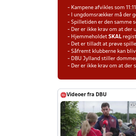
- Kampene afvikles som 11:1
- I ungdomsrækker må der ge
- Spilletiden er den samme 
- Der er ikke krav om at der
- Hjemmeholdet
SKAL
regis
- Det er tilladt at prøve spil
- Såfremt klubberne kan bliv
- DBU Jylland stiller domme
- Der er ikke krav om at der
Videoer fra DBU
05