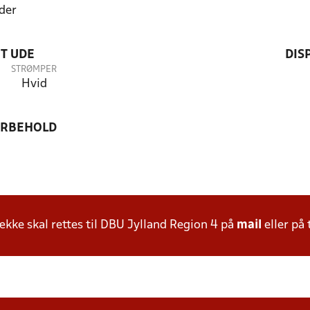
der
T UDE
DIS
STRØMPER
Hvid
ORBEHOLD
ke skal rettes til DBU Jylland Region 4 på
mail
eller på 