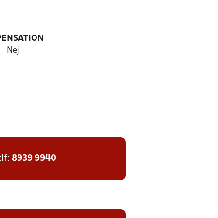
PENSATION
Nej
tlf:
8939 9940