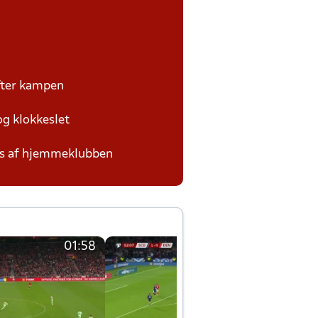
efter kampen
og klokkeslet
des af hjemmeklubben
01:58
01:58