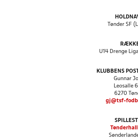
HOLDNA
Tønder SF (L
RÆKK
U14 Drenge Liga
KLUBBENS POS
Gunnar Jo
Leosalle 6
6270 Tøn
gj@tsf-fodb
SPILLES
Tønderhal
Sønderlande