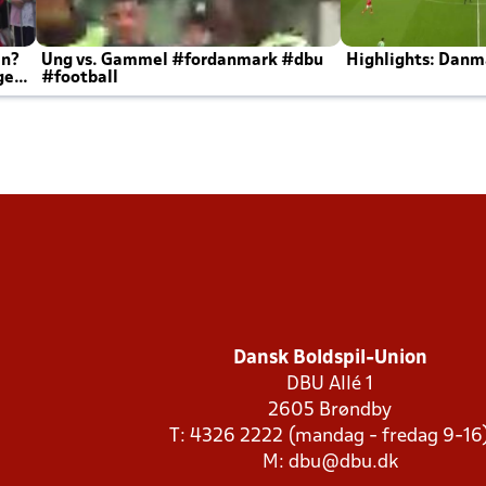
en?
Ung vs. Gammel #fordanmark #dbu
Highlights: Danma
ger
#football
Dansk Boldspil-Union
DBU Allé 1
2605 Brøndby
T: 4326 2222 (mandag - fredag 9-16
M:
dbu@dbu.dk