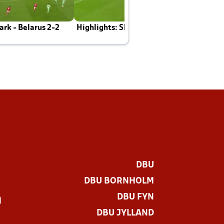
rk - Belarus 2-2
Highlights: Skotland - Danmark 4-2
J
E
DBU
DBU BORNHOLM
DBU FYN
)
DBU JYLLAND