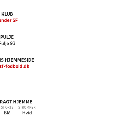
KLUB
ønder SF
PULJE
Pulje 93
S HJEMMESIDE
f-fodbold.dk
DRAGT HJEMME
SHORTS
STRØMPER
Blå
Hvid