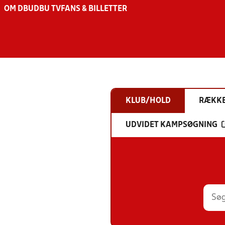
OM DBU
DBU TV
FANS & BILLETTER
KLUB/HOLD
RÆKK
UDVIDET KAMPSØGNING