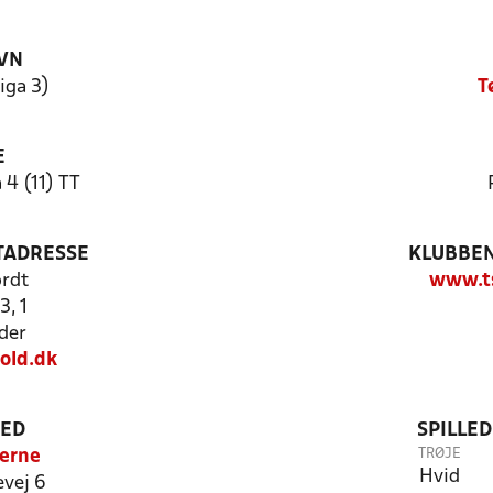
VN
iga 3)
T
E
 4 (11) TT
TADRESSE
KLUBBEN
rdt
www.ts
3, 1
der
old.dk
TED
SPILLE
TRØJE
lerne
Hvid
vej 6