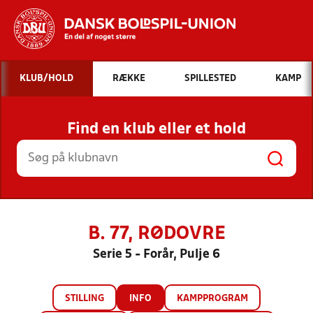
Hvad vil du søge efter?
KLUB/HOLD
RÆKKE
SPILLESTED
KAMP
INDHOLD OG NYHEDER
Find en klub eller et hold
STILLINGER, RESULTATER, KLUBBER OG
HOLD
B. 77, RØDOVRE
Serie 5 - Forår, Pulje 6
STILLING
INFO
KAMPPROGRAM