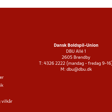
Dansk Boldspil-Union
DBU Allé 1
2605 Brøndby
T: 4326 2222 (mandag - fredag 9-16
M:
dbu@dbu.dk
ger
ik
 vilkår