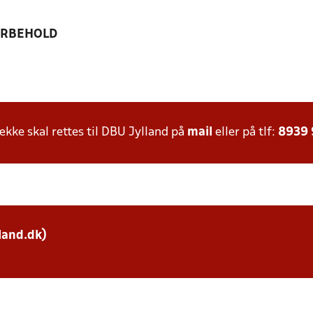
ORBEHOLD
ke skal rettes til DBU Jylland på
mail
eller på tlf:
8939
land.dk)