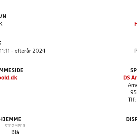
VN
K
H
E
11:11 - efterår 2024
P
EMMESIDE
SP
old.dk
DS Ar
Ame
95
Tlf
 HJEMME
DIS
STRØMPER
Blå