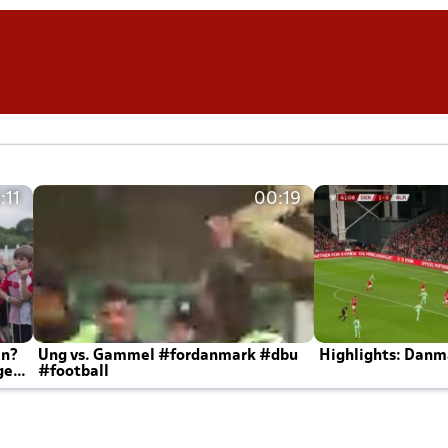
:11
00:19
en?
Ung vs. Gammel #fordanmark #dbu
Highlights: Danma
ger
#football