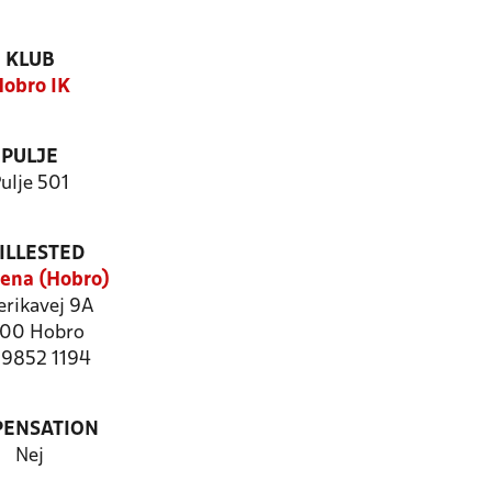
KLUB
obro IK
PULJE
ulje 501
ILLESTED
ena (Hobro)
rikavej 9A
00 Hobro
: 9852 1194
PENSATION
Nej