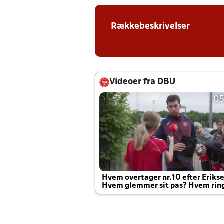
Rækkebeskrivelser
Videoer fra DBU
05
Hvem overtager nr.10 efter Eriks
Hvem glemmer sit pas? Hvem rin
Joachim altid til efter kampe?