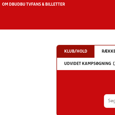
OM DBU
DBU TV
FANS & BILLETTER
KLUB/HOLD
RÆKK
UDVIDET KAMPSØGNING