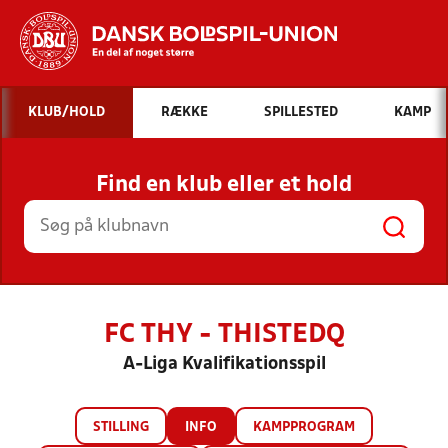
Hvad vil du søge efter?
KLUB/HOLD
RÆKKE
SPILLESTED
KAMP
INDHOLD OG NYHEDER
Find en klub eller et hold
STILLINGER, RESULTATER, KLUBBER OG
HOLD
FC THY - THISTEDQ
A-Liga Kvalifikationsspil
STILLING
INFO
KAMPPROGRAM