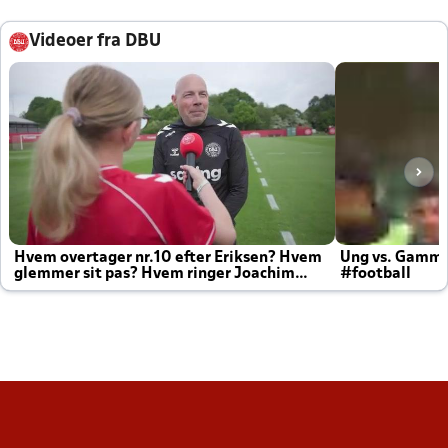
Videoer fra DBU
Hvem overtager nr.10 efter Eriksen? Hvem
Ung vs. Gamm
glemmer sit pas? Hvem ringer Joachim
#football
altid til efter kampe?