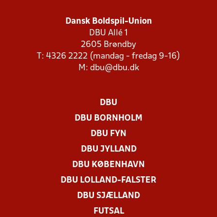
Dansk Boldspil-Union
DBU Allé 1
2605 Brøndby
T: 4326 2222 (mandag - fredag 9-16)
M:
dbu@dbu.dk
DBU
DBU BORNHOLM
DBU FYN
DBU JYLLAND
DBU KØBENHAVN
DBU LOLLAND-FALSTER
DBU SJÆLLAND
FUTSAL