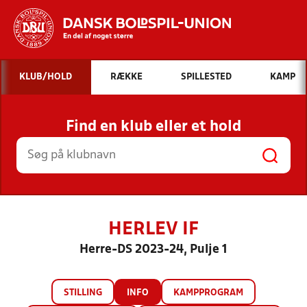
Hvad vil du søge efter?
KLUB/HOLD
RÆKKE
SPILLESTED
KAMP
INDHOLD OG NYHEDER
Find en klub eller et hold
STILLINGER, RESULTATER, KLUBBER OG
HOLD
HERLEV IF
Herre-DS 2023-24, Pulje 1
STILLING
INFO
KAMPPROGRAM