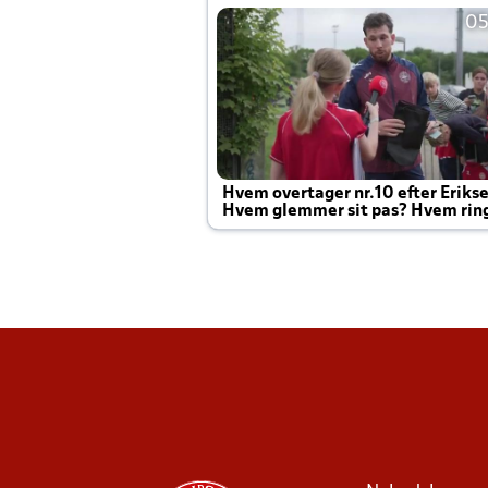
05
Hvem overtager nr.10 efter Eriks
Hvem glemmer sit pas? Hvem rin
Joachim altid til efter kampe?