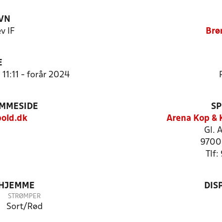
VN
v IF
Brø
E
 11:11 - forår 2024
EMMESIDE
SP
old.dk
Arena Kop & 
Gl. 
9700
Tlf
 HJEMME
DIS
STRØMPER
Sort/Rød