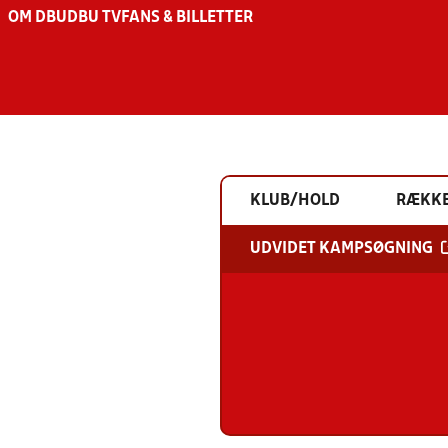
OM DBU
DBU TV
FANS & BILLETTER
KLUB/HOLD
RÆKK
UDVIDET KAMPSØGNING