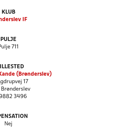
KLUB
nderslev IF
PULJE
Pulje 711
ILLESTED
Kande (Brønderslev)
Agdrupvej 17
 Brønderslev
: 9882 3496
PENSATION
Nej