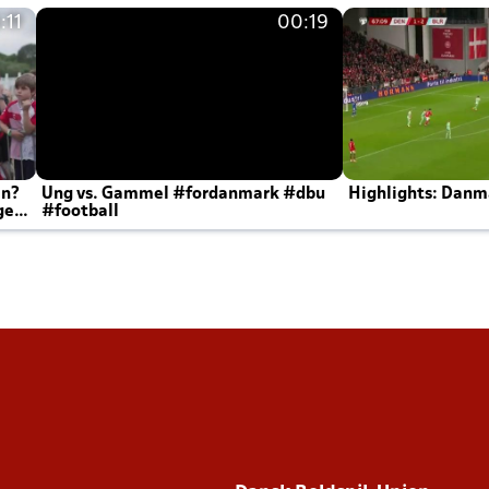
:11
00:19
en?
Ung vs. Gammel #fordanmark #dbu
Highlights: Danma
ger
#football