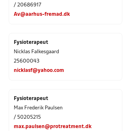
/ 20686917
Av@aarhus-fremad.dk
Fysioterapeut
Nicklas Falkesgaard
25600043
nicklasf@yahoo.com
Fysioterapeut
Max Frederik Paulsen
/ 50205215
max.paulsen@protreatment.dk