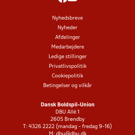
Nyhedsbreve
Nyheder
Afdelinger
Medarbejdere
Ledige stillinger
Privatlivspolitik
Cookiepolitik
Betingelser og vilkår
Dansk Boldspil-Union
DBU Allé 1
2605 Brøndby
T: 4326 2222 (mandag - fredag 9-16)
M:
dbu@dbu.dk