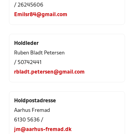
/ 26245606
Emilsr84@gmail.com
Holdleder
Ruben Bladt Petersen
/ 50742441
rbladt.petersen@gmail.com
Holdpostadresse
Aarhus Fremad
6130 5636 /
jm@aarhus-fremad.dk