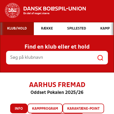
Hvad vil du søge efter?
KLUB/HOLD
RÆKKE
SPILLESTED
KAMP
INDHOLD OG NYHEDER
Find en klub eller et hold
STILLINGER, RESULTATER, KLUBBER OG
HOLD
AARHUS FREMAD
Oddset Pokalen 2025/26
INFO
KAMPPROGRAM
KARANTÆNE-POINT