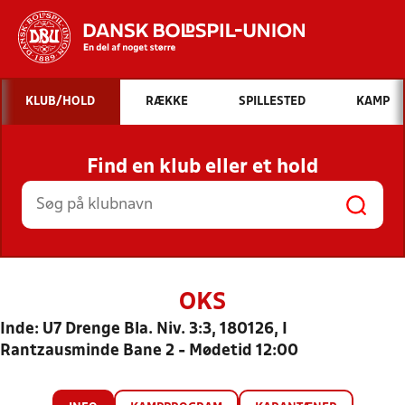
Hvad vil du søge efter?
KLUB/HOLD
RÆKKE
SPILLESTED
KAMP
INDHOLD OG NYHEDER
Find en klub eller et hold
STILLINGER, RESULTATER, KLUBBER OG
HOLD
OKS
Inde: U7 Drenge Bla. Niv. 3:3, 180126, I
Rantzausminde Bane 2 - Mødetid 12:00