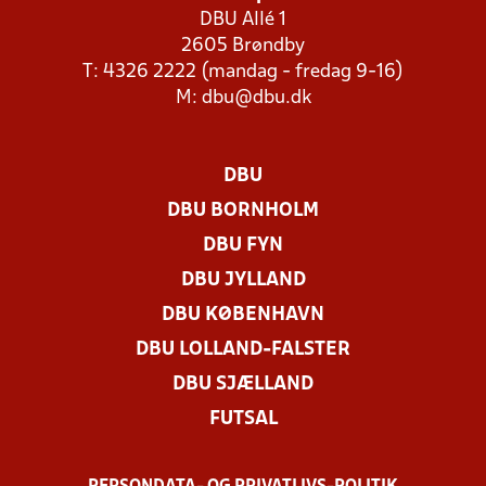
DBU Allé 1
2605 Brøndby
T: 4326 2222 (mandag - fredag 9-16)
M:
dbu@dbu.dk
DBU
DBU BORNHOLM
DBU FYN
DBU JYLLAND
DBU KØBENHAVN
DBU LOLLAND-FALSTER
DBU SJÆLLAND
FUTSAL