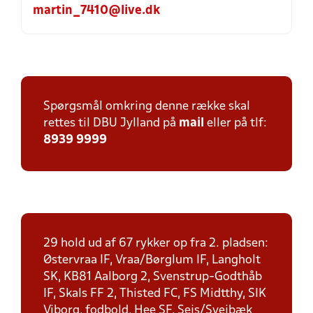
martin_7410@live.dk
Spørgsmål omkring denne række skal
rettes til DBU Jylland på
mail
eller på tlf:
8939 9999
29 hold ud af 67 rykker op fra 2. pladsen:
Østervraa IF, Vraa/Børglum IF, Langholt
SK, KB81 Aalborg 2, Svenstrup-Godthåb
IF, Skals FF 2, Thisted FC, FS Midtthy, SIK
Viborg, fodbold, Hee SF, Sejs/Svejbæk