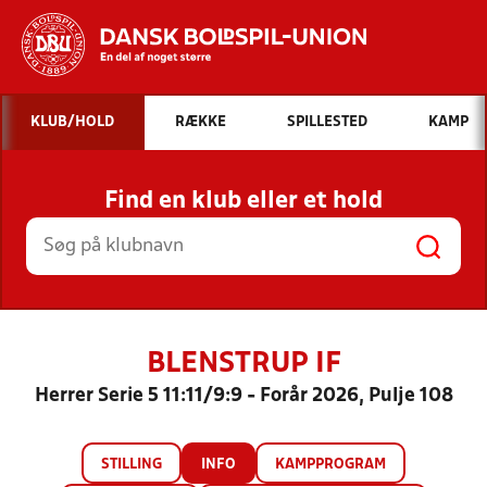
Hvad vil du søge efter?
KLUB/HOLD
RÆKKE
SPILLESTED
KAMP
INDHOLD OG NYHEDER
Find en klub eller et hold
STILLINGER, RESULTATER, KLUBBER OG
HOLD
BLENSTRUP IF
Herrer Serie 5 11:11/9:9 - Forår 2026, Pulje 108
STILLING
INFO
KAMPPROGRAM