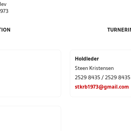
lev
1973
TION
TURNERI
Holdleder
Steen Kristensen
2529 8435 / 2529 8435
stkrb1973@gmail.com