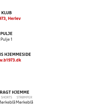
KLUB
973, Herlev
PULJE
Pulje 1
S HJEMMESIDE
.b1973.dk
DRAGT HJEMME
SHORTS
STRØMPER
ørkeblå
Mørkeblå