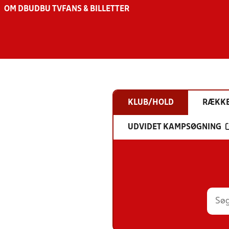
OM DBU
DBU TV
FANS & BILLETTER
KLUB/HOLD
RÆKK
UDVIDET KAMPSØGNING