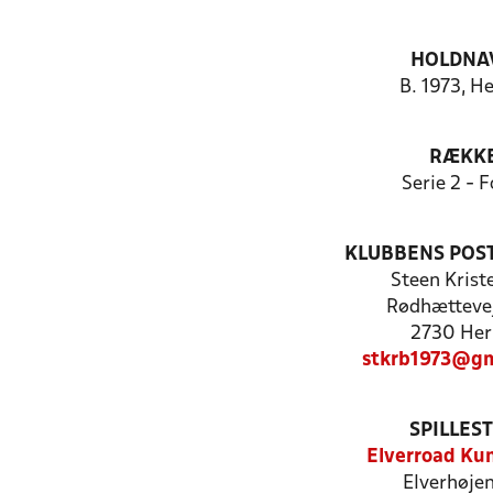
HOLDNA
B. 1973, H
RÆKK
Serie 2 - F
KLUBBENS POS
Steen Krist
Rødhættevej
2730 Her
stkrb1973@gm
SPILLES
Elverroad Ku
Elverhøje