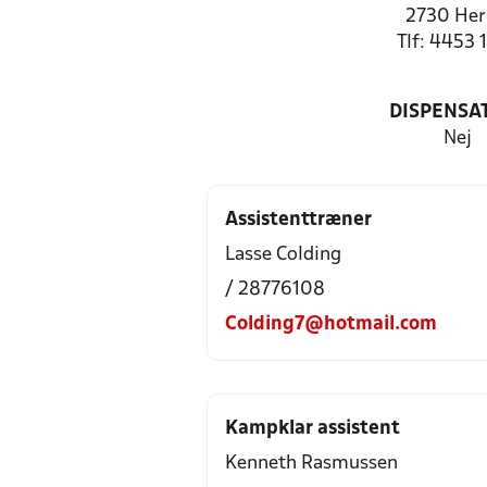
2730 Her
Tlf: 4453 
DISPENSA
Nej
Assistenttræner
Lasse Colding
/ 28776108
Colding7@hotmail.com
Kampklar assistent
Kenneth Rasmussen