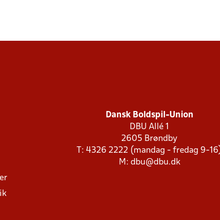
Dansk Boldspil-Union
DBU Allé 1
2605 Brøndby
T: 4326 2222 (mandag - fredag 9-16
M:
dbu@dbu.dk
ger
ik