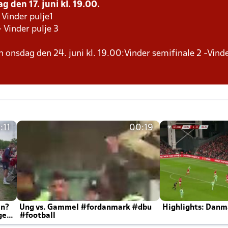
g den 17. juni kl. 19.00.
 Vinder pulje1
- Vinder pulje 3
en onsdag den 24. juni kl. 19.00:Vinder semifinale 2 -Vind
:11
00:19
en?
Ung vs. Gammel #fordanmark #dbu
Highlights: Danma
ger
#football