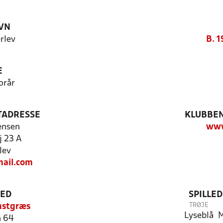
VN
erlev
B. 1
E
orår
TADRESSE
KLUBBEN
ensen
www
 23 A
lev
ail.com
TED
SPILLE
TRØJE
nstgræs
Lyseblå
M
n 64