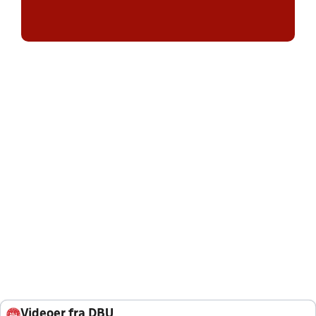
Videoer fra DBU