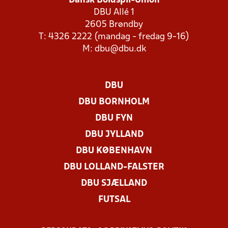
Dansk Boldspil-Union
DBU Allé 1
2605 Brøndby
T: 4326 2222 (mandag - fredag 9-16)
M:
dbu@dbu.dk
DBU
DBU BORNHOLM
DBU FYN
DBU JYLLAND
DBU KØBENHAVN
DBU LOLLAND-FALSTER
DBU SJÆLLAND
FUTSAL