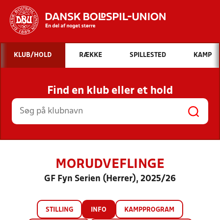
Hvad vil du søge efter?
KLUB/HOLD
RÆKKE
SPILLESTED
KAMP
INDHOLD OG NYHEDER
Find en klub eller et hold
STILLINGER, RESULTATER, KLUBBER OG
HOLD
MORUDVEFLINGE
GF Fyn Serien (Herrer), 2025/26
STILLING
INFO
KAMPPROGRAM