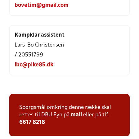
bovetim@gmail.com
Kampklar assistent
Lars-Bo Christensen
/ 20551799
lbc@pike85.dk
Spørgsmål omkring denne række skal
rettes til DBU Fyn på
mail
eller på tlf:
6617 8218