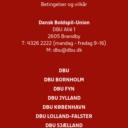
Betingelser og vilkår
Dansk Boldspil-Union
DBU Allé 1
2605 Brøndby
T: 4326 2222 (mandag - fredag 9-16)
M:
dbu@dbu.dk
DBU
DBU BORNHOLM
DBU FYN
DBU JYLLAND
DBU KØBENHAVN
DBU LOLLAND-FALSTER
DBU SJÆLLAND