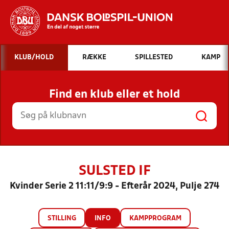
Hvad vil du søge efter?
KLUB/HOLD
RÆKKE
SPILLESTED
KAMP
INDHOLD OG NYHEDER
Find en klub eller et hold
STILLINGER, RESULTATER, KLUBBER OG
HOLD
SULSTED IF
Kvinder Serie 2 11:11/9:9 - Efterår 2024, Pulje 274
STILLING
INFO
KAMPPROGRAM